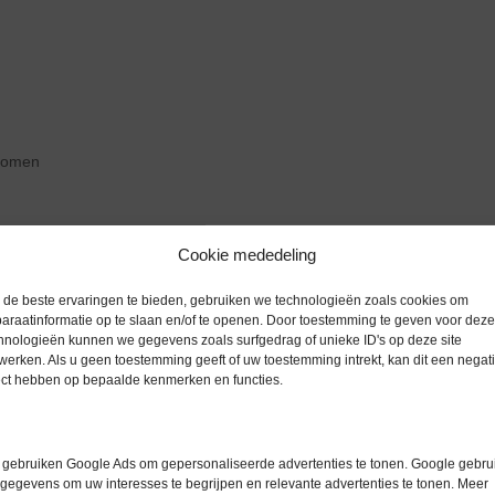
zoomen
Cookie mededeling
Extra informatie
de beste ervaringen te bieden, gebruiken we technologieën zoals cookies om
araatinformatie op te slaan en/of te openen. Door toestemming te geven voor deze
hnologieën kunnen we gegevens zoals surfgedrag of unieke ID's op deze site
werken. Als u geen toestemming geeft of uw toestemming intrekt, kan dit een negati
Gewicht
0,0 kg
ect hebben op bepaalde kenmerken en functies.
Merk
Waldner
Garantie
6 maanden
gebruiken Google Ads om gepersonaliseerde advertenties te tonen. Google gebrui
gegevens om uw interesses te begrijpen en relevante advertenties te tonen. Meer