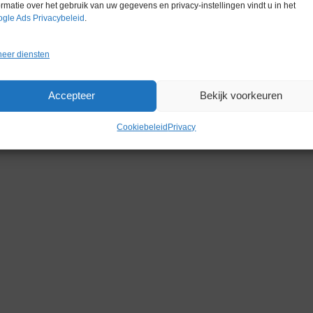
Conditie
Gebruikt in
ormatie over het gebruik van uw gegevens en privacy-instellingen vindt u in het
gle Ads Privacybeleid
.
eer diensten
Accepteer
Bekijk voorkeuren
Gerelateerde producten
Cookiebeleid
Privacy