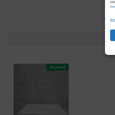
inf
Goo
Beh
Voorraad