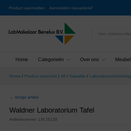
Product aanmelden
Aanmelden nieuwsbrief
Alles
Home
Categorieën
Over ons
Meubel
Home
/
Product overzicht
/
All
/
Saleable
/
Laboratoriuminrichting
← Vorige artikel
Waldner Laboratorium Tafel
Artikelnummer:
LM 25130