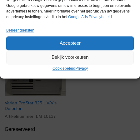
We gebruiken Google Ads om gepersonaliseerde advertenties te tonen.
Google gebruikt uw gegevens om uw interesses te begrijpen en relevante
advertenties te tonen. Meer informatie over het gebruik van uw gegevens
en privacy-instellingen vindt u in het
Google Ads Privacybeleid
.
Gerelateerde producten
Beheer diensten
Accepteer
Bekijk voorkeuren
Gereserveerd
Cookiebeleid
Privacy
Varian ProStar 325 UV/Vis
Detector
Artikelnummer:
LM 10137
Gereserveerd