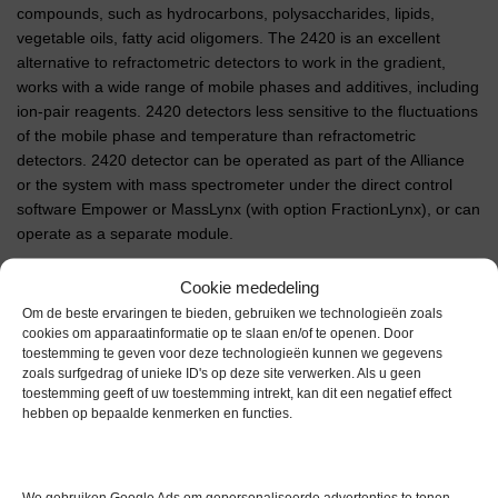
compounds, such as hydrocarbons, polysaccharides, lipids,
vegetable oils, fatty acid oligomers. The 2420 is an excellent
alternative to refractometric detectors to work in the gradient,
works with a wide range of mobile phases and additives, including
ion-pair reagents. 2420 detectors less sensitive to the fluctuations
of the mobile phase and temperature than refractometric
detectors. 2420 detector can be operated as part of the Alliance
or the system with mass spectrometer under the direct control
software Empower or MassLynx (with option FractionLynx), or can
operate as a separate module.
Extra informatie
Cookie mededeling
Om de beste ervaringen te bieden, gebruiken we technologieën zoals
cookies om apparaatinformatie op te slaan en/of te openen. Door
toestemming te geven voor deze technologieën kunnen we gegevens
Gewicht
0,0 kg
zoals surfgedrag of unieke ID's op deze site verwerken. Als u geen
toestemming geeft of uw toestemming intrekt, kan dit een negatief effect
Garantie
1 maand
hebben op bepaalde kenmerken en functies.
Conditie
Zo goed als nieuw