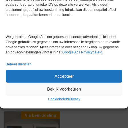
zoals surfgedrag of unieke ID's op deze site verwerken. Als u geen
toestemming geeft of uw toestemming intrekt, kan dit een negatief effect
Gewicht
0,0 kg
hebben op bepaalde kenmerken en functies.
Garantie
6 maanden
Conditie
Gebruikt in goede conditie
We gebruiken Google Ads om gepersonaliseerde advertenties te tonen.
Google gebruikt uw gegevens om uw interesses te begrijpen en relevante
Merk
Waters
advertenties te tonen. Meer informatie over het gebruik van uw gegevens
en privacy-instellingen vindt u in het
Google Ads Privacybeleid
.
Beheer diensten
Accepteer
Gerelateerde producten
Bekijk voorkeuren
Cookiebeleid
Privacy
Via bemiddeling