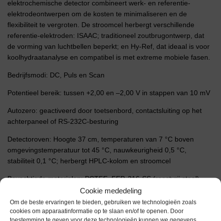
elektrochemische detector combineert werk- en referentie-
elektrodeontwerpen om de kosten te minimaliseren en de
flexibiliteit te vergroten. De stroomcel herbergt verschillende
referentie-elektroden: ISAAC; traditioneel zoutbrugontwerp, dat
de vorming van luchtbellen beperkt; en Hy-Ref, dat ideaal is voor
koolhydraatanalyse en compatibel is met extreme mobiele fasen.
Bedrijfsmodi: DC, Puls en Scan
Potentieel bereik: tussen +2,00 en –2,00 V in stappen van 10 mV
Autozero: geactiveerd door toetsenbord, contactsluiting op het
achterpaneel of RS-232C-besturing
Detectoroven: Hoogte 37 cm, temperaturen van 7 °C boven
omgevingstemperatuur tot 45 °C, nauwkeurigheid 0,5 °C,
stabiliteit 0,1 °C; herbergt HPLC-kolom en stroomcel
Bevochtigde materialen: PCTFE, FEP, 316-SS (roestvrij staal),
Viton, zilver, zilverchloride, goud en platina
Cookie mededeling
Om de beste ervaringen te bieden, gebruiken we technologieën zoals
cookies om apparaatinformatie op te slaan en/of te openen. Door
Extra informatie
toestemming te geven voor deze technologieën kunnen we gegevens