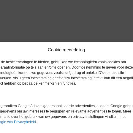
zoomen
Cookie mededeling
de beste ervaringen te bieden, gebruiken we technologieën zoals cookies om
araatinformatie op te slaan en/of te openen. Door toestemming te geven voor deze
hnologieën kunnen we gegevens zoals surfgedrag of unieke ID's op deze site
werken. Als u geen toestemming geeft of uw toestemming intrekt, kan dit een negati
Extra informatie
ect hebben op bepaalde kenmerken en functies.
Gewicht
0,0 kg
gebruiken Google Ads om gepersonaliseerde advertenties te tonen. Google gebrui
Garantie
0 maanden
gegevens om uw interesses te begrijpen en relevante advertenties te tonen. Meer
ormatie over het gebruik van uw gegevens en privacy-instellingen vindt u in het
Conditie
For parts o
gle Ads Privacybeleid
.