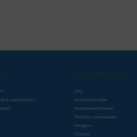
atie
Over LabMakelaar.com
n?
FAQ
oet ik aanleveren?
Kopersinformatie
aling?
Verkopersinformatie
Platform voorwaarden
Inloggen
Contact