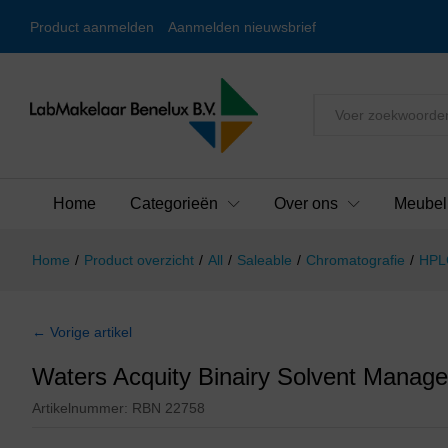
Product aanmelden
Aanmelden nieuwsbrief
Alles
Home
Categorieën
Over ons
Meubel
Home
/
Product overzicht
/
All
/
Saleable
/
Chromatografie
/
HPL
← Vorige artikel
Waters Acquity Binairy Solvent Manag
Artikelnummer:
RBN 22758