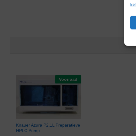
Beh
Voorraad
Knauer Azura P2.1L Preparatieve
HPLC Pomp