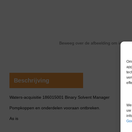
Beweeg over de afbeelding om in te 
Om 
app
tec
ver
Beschrijving
eff
Waters-acquisitie 186015001 Binary Solvent Manager
We 
Pompkoppen en onderdelen vooraan ontbreken.
uw 
inf
As is
Goo