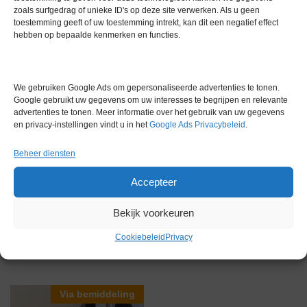
Extra informatie
zoals surfgedrag of unieke ID's op deze site verwerken. Als u geen
toestemming geeft of uw toestemming intrekt, kan dit een negatief effect
hebben op bepaalde kenmerken en functies.
Gewicht
0,0 kg
Merk
Watson Marlow
We gebruiken Google Ads om gepersonaliseerde advertenties te tonen.
Google gebruikt uw gegevens om uw interesses te begrijpen en relevante
Conditie
Zo goed als nieuw
advertenties te tonen. Meer informatie over het gebruik van uw gegevens
en privacy-instellingen vindt u in het
Google Ads Privacybeleid
.
Garantie
1 maand
Beheer diensten
Accepteer
Bekijk voorkeuren
Gerelateerde producten
Cookiebeleid
Privacy
Via bemiddeling