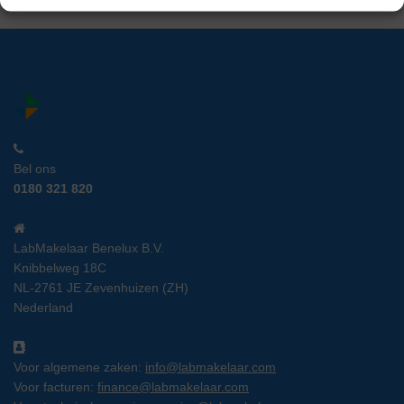
Bel ons
0180 321 820
LabMakelaar Benelux B.V.
Knibbelweg 18C
NL-2761 JE Zevenhuizen (ZH)
Nederland
Voor algemene zaken:
info@labmakelaar.com
Voor facturen:
finance@labmakelaar.com