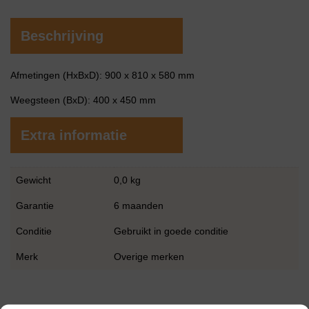
Beschrijving
Afmetingen (HxBxD): 900 x 810 x 580 mm
Weegsteen (BxD): 400 x 450 mm
Extra informatie
Gewicht
0,0 kg
Garantie
6 maanden
Conditie
Gebruikt in goede conditie
Merk
Overige merken