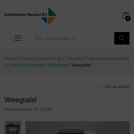
0
Zoeken
Home
/
Product overzicht
/
All
/
Saleable
/
Laboratoriuminrichting
/
Laboratoriumtafels
/
Weegtafel
/
Weegtafel
← Vorige artikel
Weegtafel
Artikelnummer:
IC 19292