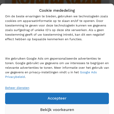
Cookie mededeling
Om de beste ervaringen te bieden, gebruiken we technologieën zoals
cookies om apparaatinformatie op te slaan en/of te openen. Door
toestemming te geven voor deze technologieën kunnen we gegevens
zoals surfgedrag of unieke ID's op deze site verwerken. Als u geen
Koningsdag 2022 gesloten
toestemming geeft of uw toestemming intrekt, kan dit een negatief
effect hebben op bepaalde kenmerken en functies.
In verband met Koningsdag is ons kantoor woensdag
27 april gesloten.
We gebruiken Google Ads om gepersonaliseerde advertenties te
LEES MEER »
tonen. Google gebruikt uw gegevens om uw interesses te begrijpen en
relevante advertenties te tonen. Meer informatie over het gebruik van
uw gegevens en privacy-instellingen vindt u in het
Google Ads
21 april 2022
Privacybeleid
.
Beheer diensten
NIEUWSBERICHTEN
Accepteer
Bekijk voorkeuren