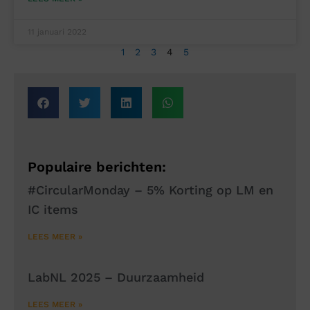
11 januari 2022
1
2
3
4
5
Populaire berichten:
#CircularMonday – 5% Korting op LM en
IC items
LEES MEER »
LabNL 2025 – Duurzaamheid
LEES MEER »