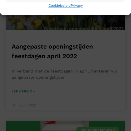
Cookiebeleid
Privacy
Aangepaste openingstijden
feestdagen april 2022
In verband met de feestdagen in april, hanteren wij
aangepaste openingstijden.
LEES MEER »
31 maart 2022
NIEUWSBERICHTEN