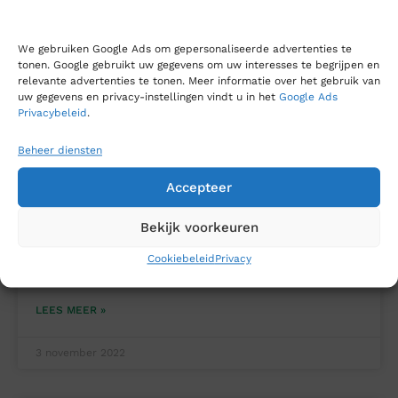
We gebruiken Google Ads om gepersonaliseerde advertenties te
tonen. Google gebruikt uw gegevens om uw interesses te begrijpen en
relevante advertenties te tonen. Meer informatie over het gebruik van
uw gegevens en privacy-instellingen vindt u in het
Google Ads
Privacybeleid
.
Beheer diensten
20 jaar LabMakelaar Benelux
Accepteer
Bekijk voorkeuren
In 2023 bestaat LabMakelaar Benelux 20 jaar! Om
alvast een voorproefje op dit mooie jubileum te
Cookiebeleid
Privacy
nemen, sluiten wij dit jaar af met 20% korting.
LEES MEER »
3 november 2022