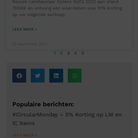
Bezoek LabMakelaar tijdens WoTS 2022 aan stand
7D066 en ontvang een waardebon voor 10% korting
op uw volgende aankoop.
LEES MEER »
22 september 2022
1
2
3
4
5
Populaire berichten:
#CircularMonday – 5% Korting op LM en
IC items
LEES MEER »