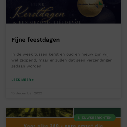
Fijne feestdagen
In de week tussen kerst en oud en nieuw zijn wij
wel geopend, maar er zullen dat geen verzendingen
gedaan worden.
LEES MEER »
15 december 2022
NIEUWSBERICHTEN