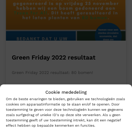
Green Friday 2022 resultaat
Green Friday 2022 resultaat: 80 bomen!
LEES MEER »
Cookie mededeling
Om de beste ervaringen te bieden, gebruiken we technologieën zoals
8 december 2022
cookies om apparaatinformatie op te slaan en/of te openen. Door
toestemming te geven voor deze technologieën kunnen we gegevens
zoals surfgedrag of unieke ID's op deze site verwerken. Als u geen
toestemming geeft of uw toestemming intrekt, kan dit een negatief
effect hebben op bepaalde kenmerken en functies.
NIEUWSBERICHTEN