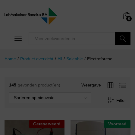
0
Zoeken
Home
/
Product overzicht
/
All
/
Saleable
/
Electroforese
145
gevonden product(en)
Weergave
Sorteren op nieuwste
Filter
Gereserveerd
Voorraad