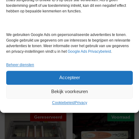
toestemming geeft of uw toestemming intrekt, kan dit een negatief effect
€
7.900,00
excl. btw
hebben op bepaalde kenmerken en functies.
Gereserveerd
Voorraad
We gebruiken Google Ads om gepersonaliseerde advertenties te tonen.
Google gebruikt uw gegevens om uw interesses te begrijpen en relevante
advertenties te tonen. Meer informatie over het gebruik van uw gegevens
en privacy-instellingen vindt u in het
Google Ads Privacybeleid
.
Beheer diensten
LKB Bromma Pharmacia 2303
Accepteer
Mini Electroforese Cel met
Multidrive XL 3.5kV Power
extra inzet
Supply
Bekijk voorkeuren
Gereserveerd
€
749,00
excl. btw
Cookiebeleid
Privacy
Gereserveerd
Voorraad