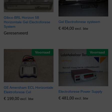
Gibco-BRL Horizon 58
Gel Electroforese systeem
Horizontale Gel Electroforese
System
€
404,00
excl. btw
Gereserveerd
Voorraad
Voorraad
GE Amersham ECL Horizontale
Electroforese Power Supply
Elektroforese Cel
€
481,00
€
199,00
excl. btw
excl. btw