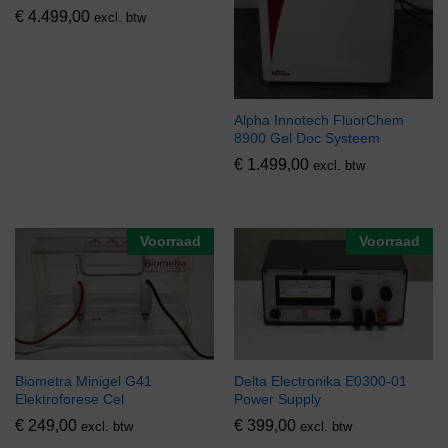
€
4.499,00
excl. btw
Alpha Innotech FluorChem
8900 Gel Doc Systeem
€
1.499,00
excl. btw
Voorraad
Voorraad
Biometra Minigel G41
Delta Electronika E0300-01
Elektroforese Cel
Power Supply
€
249,00
€
399,00
excl. btw
excl. btw