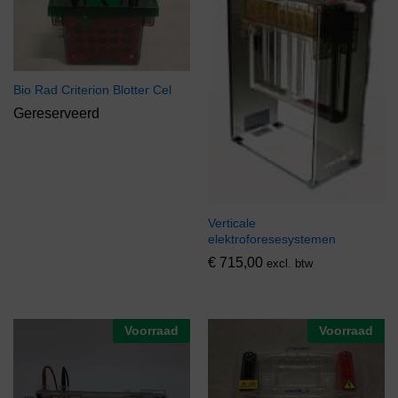
Bio Rad Criterion Blotter Cel
Gereserveerd
Verticale
elektroforesesystemen
€
715,00
excl. btw
Voorraad
Voorraad