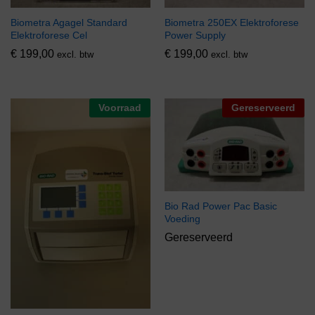
Biometra Agagel Standard
Biometra 250EX Elektroforese
Elektroforese Cel
Power Supply
€
199,00
€
199,00
excl. btw
excl. btw
Voorraad
Gereserveerd
Bio Rad Power Pac Basic
Voeding
Gereserveerd