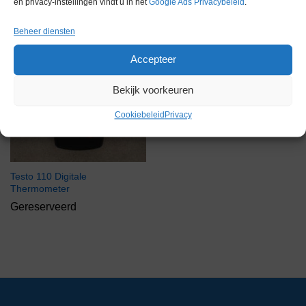
en privacy-instellingen vindt u in het
Google Ads Privacybeleid
.
Beheer diensten
Accepteer
Bekijk voorkeuren
Cookiebeleid
Privacy
Testo 110 Digitale
Thermometer
Gereserveerd