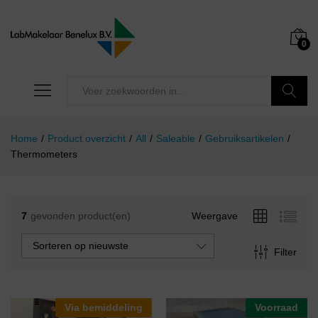
0
Zoeken
Home
/
Product overzicht
/
All
/
Saleable
/
Gebruiksartikelen
/
Thermometers
7
gevonden product(en)
Weergave
Sorteren op nieuwste
Filter
Via bemiddeling
Voorraad