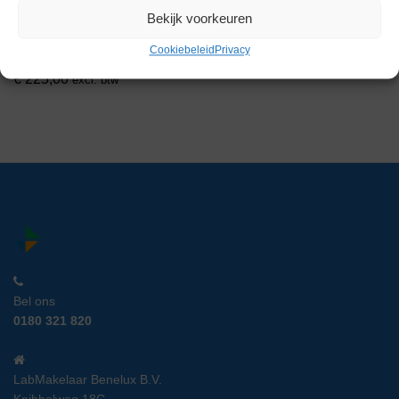
Tamson/Berghof BTA 840
Bekijk voorkeuren
Temperatuurlezer
Artikelnummer:
GM 23179
Cookiebeleid
Privacy
€
225,00
excl. btw
Bel ons
0180 321 820
LabMakelaar Benelux B.V.