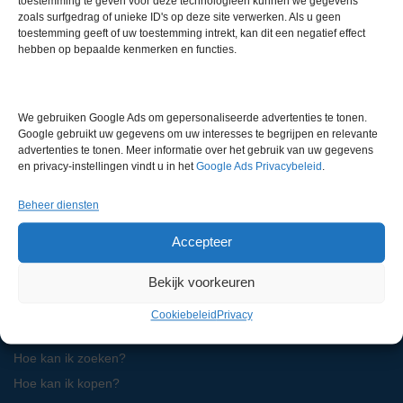
toestemming te geven voor deze technologieën kunnen we gegevens
zoals surfgedrag of unieke ID's op deze site verwerken. Als u geen
Bel ons
toestemming geeft of uw toestemming intrekt, kan dit een negatief effect
0180 321 820
hebben op bepaalde kenmerken en functies.
LabMakelaar Benelux B.V.
We gebruiken Google Ads om gepersonaliseerde advertenties te tonen.
Knibbelweg 18C
Google gebruikt uw gegevens om uw interesses te begrijpen en relevante
NL-2761 JE Zevenhuizen (ZH)
advertenties te tonen. Meer informatie over het gebruik van uw gegevens
Nederland
en privacy-instellingen vindt u in het
Google Ads Privacybeleid
.
Beheer diensten
Voor algemene zaken:
info@labmakelaar.com
Accepteer
Voor facturen:
finance@labmakelaar.com
Voor technische service:
service@labmakelaar.com
Bekijk voorkeuren
Kopersinformatie
Cookiebeleid
Privacy
Hoe kan ik zoeken?
Hoe kan ik kopen?