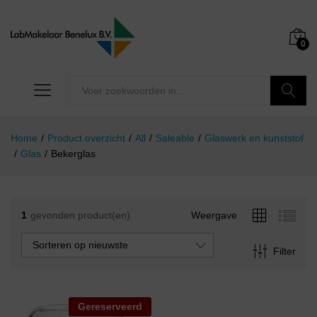
0
Zoeken
Home
/
Product overzicht
/
All
/
Saleable
/
Glaswerk en kunststof
/
Glas
/
Bekerglas
1
gevonden product(en)
Weergave
Sorteren op nieuwste
Filter
Gereserveerd