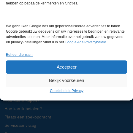
hebben op bepaalde kenmerken en functies.
LabMakelaar Benelux B.V.
Knibbelweg 18C
NL-2761 JE Zevenhuizen (ZH)
We gebruiken Google Ads om gepersonaliseerde advertenties te tonen.
Nederland
Google gebruikt uw gegevens om uw interesses te begrijpen en relevante
advertenties te tonen. Meer informatie over het gebruik van uw gegevens
en privacy-instellingen vindt u in het
Google Ads Privacybeleid
.
Voor algemene zaken:
info@labmakelaar.com
Voor facturen:
finance@labmakelaar.com
Beheer diensten
Voor technische service:
service@labmakelaar.com
Accepteer
Kopersinformatie
Bekijk voorkeuren
Cookiebeleid
Privacy
Hoe kan ik zoeken?
Hoe kan ik kopen?
Hoe kan ik betalen?
Plaats een zoekopdracht
Serviceaanvraag