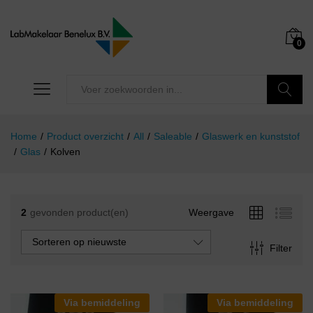
0
Zoeken
Home
/
Product overzicht
/
All
/
Saleable
/
Glaswerk en kunststof
/
Glas
/
Kolven
2
gevonden product(en)
Weergave
Sorteren op nieuwste
Filter
Via bemiddeling
Via bemiddeling