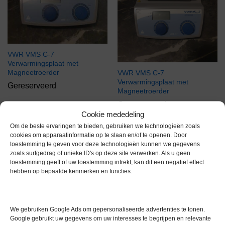
VWR VMS C-7
Verwarmingsplaat met
Magneetroerder
VWR VMS C-7
Verwarmingsplaat met
Gereserveerd
Magneetroerder
Gereserveerd
Cookie mededeling
Om de beste ervaringen te bieden, gebruiken we technologieën zoals
cookies om apparaatinformatie op te slaan en/of te openen. Door
Voorraad
Voorraad
toestemming te geven voor deze technologieën kunnen we gegevens
zoals surfgedrag of unieke ID's op deze site verwerken. Als u geen
toestemming geeft of uw toestemming intrekt, kan dit een negatief effect
hebben op bepaalde kenmerken en functies.
We gebruiken Google Ads om gepersonaliseerde advertenties te tonen.
Oxford Lab Products
Eppendorf ThermoStat plus
Google gebruikt uw gegevens om uw interesses te begrijpen en relevante
BenchMate MHS – Multi-
Verwarmingsblok