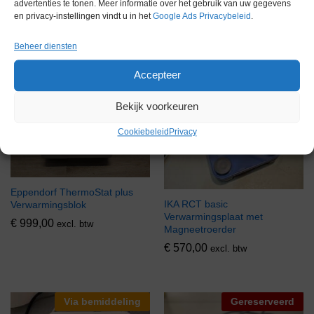
advertenties te tonen. Meer informatie over het gebruik van uw gegevens
Positie Verwarmingsplaat met
€
999,00
excl. btw
en privacy-instellingen vindt u in het
Google Ads Privacybeleid
.
Magneetroerder
€
599,00
excl. btw
Beheer diensten
Accepteer
Via bemiddeling
Via bemiddeling
Bekijk voorkeuren
Cookiebeleid
Privacy
Eppendorf ThermoStat plus
IKA RCT basic
Verwarmingsblok
Verwarmingsplaat met
€
999,00
excl. btw
Magneetroerder
€
570,00
excl. btw
Via bemiddeling
Gereserveerd