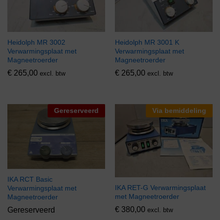
Heidolph MR 3002
Heidolph MR 3001 K
Verwarmingsplaat met
Verwarmingsplaat met
Magneetroerder
Magneetroerder
€
265,00
€
265,00
excl. btw
excl. btw
Gereserveerd
Via bemiddeling
IKA RCT Basic
IKA RET-G Verwarmingsplaat
Verwarmingsplaat met
met Magneetroerder
Magneetroerder
€
380,00
Gereserveerd
excl. btw