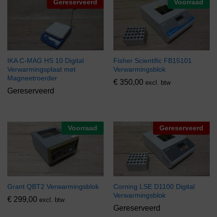
Gereserveerd
Voorraad
IKA C-MAG HS 10 Digital
Fisher Scientific FB15101
Verwarmingsplaat met
Verwarmingsblok
Magneetroerder
€
350,00
excl. btw
Gereserveerd
Voorraad
Gereserveerd
Grant QBT2 Verwarmingsblok
Corning LSE D1100 Digital
Verwarmingsblok
€
299,00
excl. btw
Gereserveerd