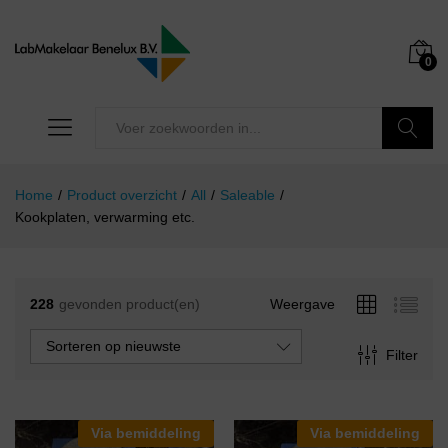
0
Zoeken
Home
/
Product overzicht
/
All
/
Saleable
/
Kookplaten, verwarming etc.
228
gevonden product(en)
Weergave
Sorteren op nieuwste
Filter
Via bemiddeling
Via bemiddeling