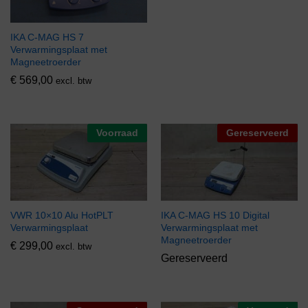
IKA C-MAG HS 7
Verwarmingsplaat met
Magneetroerder
€
569,00
excl. btw
Voorraad
Gereserveerd
VWR 10×10 Alu HotPLT
IKA C-MAG HS 10 Digital
Verwarmingsplaat
Verwarmingsplaat met
Magneetroerder
€
299,00
excl. btw
Gereserveerd