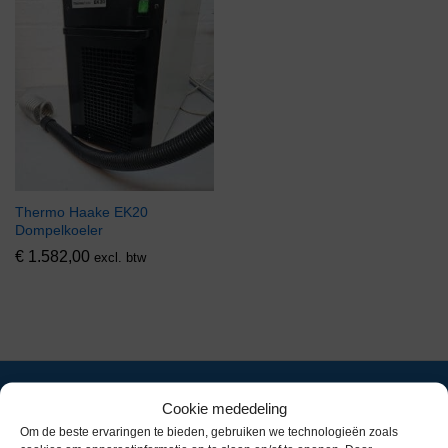
Thermo Haake EK20
Dompelkoeler
€
1.582,00
excl. btw
Cookie mededeling
Om de beste ervaringen te bieden, gebruiken we technologieën zoals