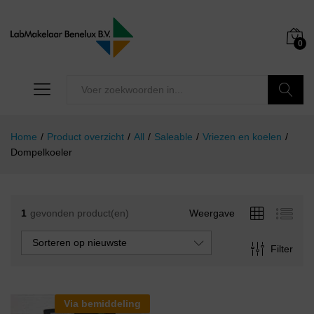
0
Zoeken
Home
/
Product overzicht
/
All
/
Saleable
/
Vriezen en koelen
/
Dompelkoeler
1
gevonden product(en)
Weergave
Sorteren op nieuwste
Filter
Via bemiddeling