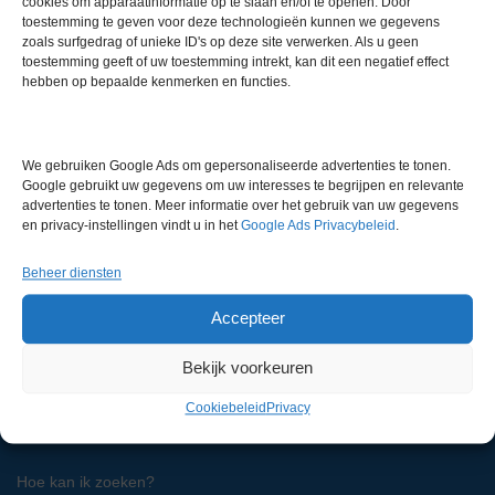
cookies om apparaatinformatie op te slaan en/of te openen. Door
toestemming te geven voor deze technologieën kunnen we gegevens
zoals surfgedrag of unieke ID's op deze site verwerken. Als u geen
toestemming geeft of uw toestemming intrekt, kan dit een negatief effect
Bel ons
hebben op bepaalde kenmerken en functies.
0180 321 820
We gebruiken Google Ads om gepersonaliseerde advertenties te tonen.
LabMakelaar Benelux B.V.
Google gebruikt uw gegevens om uw interesses te begrijpen en relevante
Knibbelweg 18C
advertenties te tonen. Meer informatie over het gebruik van uw gegevens
NL-2761 JE Zevenhuizen (ZH)
en privacy-instellingen vindt u in het
Google Ads Privacybeleid
.
Nederland
Beheer diensten
Accepteer
Voor algemene zaken:
info@labmakelaar.com
Voor facturen:
finance@labmakelaar.com
Voor technische service:
service@labmakelaar.com
Bekijk voorkeuren
Cookiebeleid
Privacy
Kopersinformatie
Hoe kan ik zoeken?