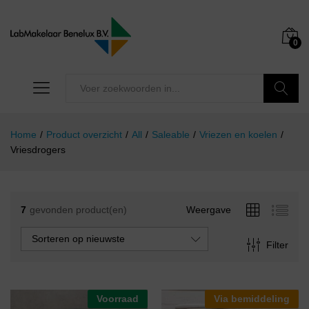
0
Zoeken
Home
/
Product overzicht
/
All
/
Saleable
/
Vriezen en koelen
/
Vriesdrogers
7
gevonden product(en)
Weergave
Sorteren op nieuwste
Filter
Voorraad
Via bemiddeling