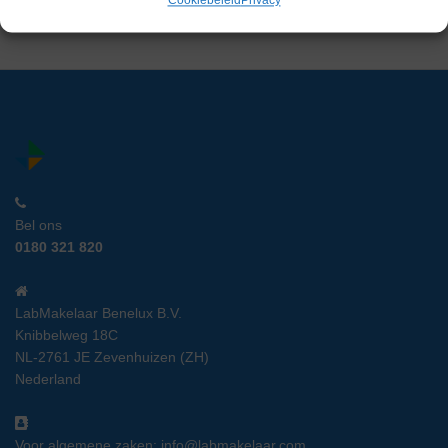
Cookiebeleid
Privacy
Bel ons
0180 321 820
LabMakelaar Benelux B.V.
Knibbelweg 18C
NL-2761 JE Zevenhuizen (ZH)
Nederland
Voor algemene zaken:
info@labmakelaar.com