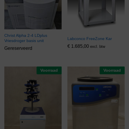
Christ Alpha 2-4 LDplus
Labconco FreeZone Kar
Vriesdroger basis unit
€
1.685,00
excl. btw
Gereserveerd
Voorraad
Voorraad