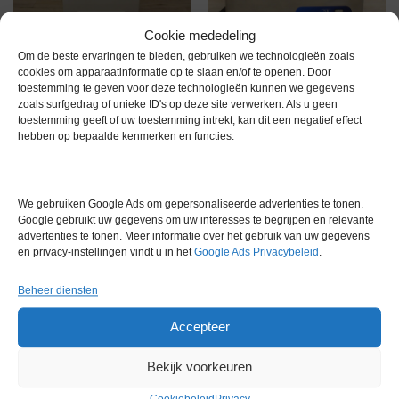
Cookie mededeling
Om de beste ervaringen te bieden, gebruiken we technologieën zoals
cookies om apparaatinformatie op te slaan en/of te openen. Door
toestemming te geven voor deze technologieën kunnen we gegevens
LaboGene CoolSafe Pro 100-9
Labconco FreeZone 2.5
zoals surfgedrag of unieke ID's op deze site verwerken. Als u geen
Vriesdroger
Vriesdroger
toestemming geeft of uw toestemming intrekt, kan dit een negatief effect
€
6.000,00
€
6.999,00
excl. btw
excl. btw
hebben op bepaalde kenmerken en functies.
Gereserveerd
We gebruiken Google Ads om gepersonaliseerde advertenties te tonen.
Google gebruikt uw gegevens om uw interesses te begrijpen en relevante
advertenties te tonen. Meer informatie over het gebruik van uw gegevens
en privacy-instellingen vindt u in het
Google Ads Privacybeleid
.
Beheer diensten
Accepteer
Vriesdroger
Bekijk voorkeuren
Gereserveerd