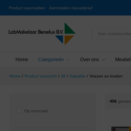
Product aanmelden
Aanmelden nieuwsbrief
Alles
Home
Categorieën
Over ons
Meubel
Home
/
Product overzicht
/
All
/
Saleable
/
Vriezen en koelen
456
gevond
Op voorraad