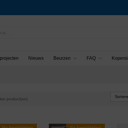
projecten
Nieuws
Beurzen
FAQ
Kopersi
Sorter
en product(en)
Via bemiddeling
Via bemiddeling