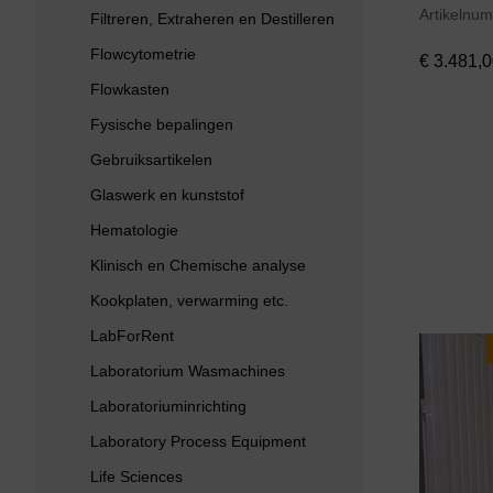
Artikelnu
€
3.481,0
Filtreren, Extraheren en Destilleren
Flowcytometrie
€
3.481,0
Flowkasten
Fysische bepalingen
Gebruiksartikelen
Glaswerk en kunststof
Hematologie
Klinisch en Chemische analyse
Kookplaten, verwarming etc.
LabForRent
Laboratorium Wasmachines
Laboratoriuminrichting
Laboratory Process Equipment
Life Sciences