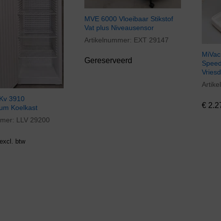
MVE 6000 Vloeibaar Stikstof
Vat plus Niveausensor
Artikelnummer:
EXT 29147
MiVac
Gereserveerd
Speed
Vries
Artik
€
2.2
LKv 3910
€
2.2
ium Koelkast
mmer:
LLV 29200
excl. btw