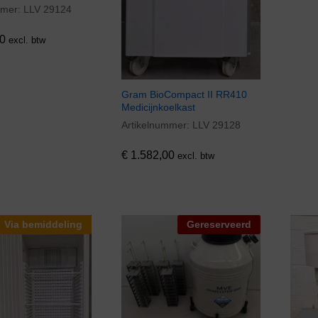
mmer:
LLV 29124
0
0
excl. btw
Gram BioCompact II RR410
Medicijnkoelkast
Artikelnummer:
LLV 29128
€
1.582,00
€
1.582,00
excl. btw
Via bemiddeling
Gereserveerd