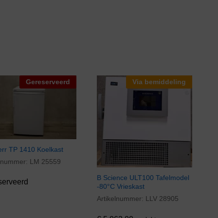
Gereserveerd
Via bemiddeling
err TP 1410 Koelkast
elnummer:
LM 25559
B Science ULT100 Tafelmodel
serveerd
-80°C Vrieskast
Artikelnummer:
LLV 28905
€
5.063,00