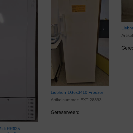
Liebh
Artik
Gere
Liebherr LGex3410 Freezer
Artikelnummer:
EXT 28893
Gereserveerd
idi RR625