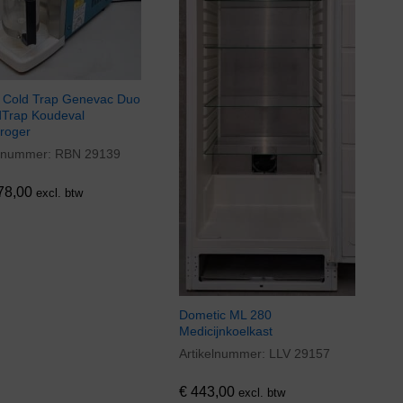
 Cold Trap Genevac Duo
Trap Koudeval
droger
elnummer:
RBN 29139
78,00
78,00
excl. btw
Dometic ML 280
Medicijnkoelkast
Artikelnummer:
LLV 29157
€
443,00
€
443,00
excl. btw