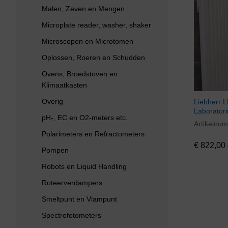
Malen, Zeven en Mengen
Microplate reader, washer, shaker
Microscopen en Microtomen
Oplossen, Roeren en Schudden
Ovens, Broedstoven en
Klimaatkasten
Overig
Liebherr 
Laborator
pH-, EC en O2-meters etc.
Artikelnu
€
822,00
Polarimeters en Refractometers
€
822,00
Pompen
Robots en Liquid Handling
Roteerverdampers
Smeltpunt en Vlampunt
Spectrofotometers