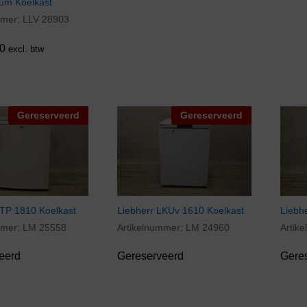
ium Koelkast
mmer:
LLV 28903
0
0
excl. btw
Gereserveerd
Gereserveerd
KTP 1810 Koelkast
Liebherr LKUv 1610 Koelkast
Liebh
mmer:
LM 25558
Artikelnummer:
LM 24960
Artik
eerd
Gereserveerd
Gere