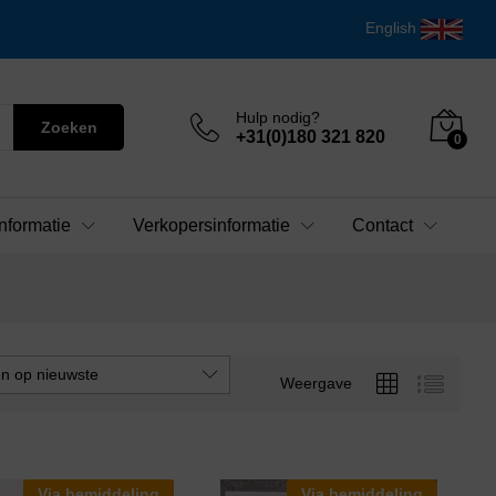
English
Hulp nodig?
Zoeken
+31(0)180 321 820
0
nformatie
Verkopersinformatie
Contact
en op nieuwste
Weergave
Via bemiddeling
Via bemiddeling