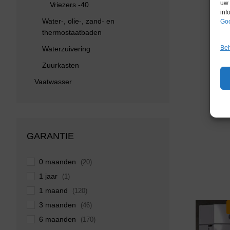
uw 
Vriezers -40
inf
Water-, olie-, zand- en
Goo
thermostaatbaden
Beh
Waterzuivering
Zuurkasten
Vaatwasser
GARANTIE
0 maanden
(20)
1 jaar
(1)
1 maand
(120)
3 maanden
(46)
6 maanden
(170)