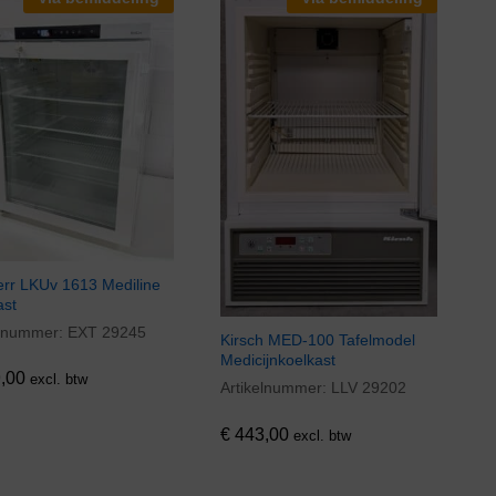
err LKUv 1613 Mediline
ast
elnummer:
EXT 29245
,00
Kirsch MED-100 Tafelmodel
Medicijnkoelkast
,00
excl. btw
Artikelnummer:
LLV 29202
€
443,00
€
443,00
excl. btw