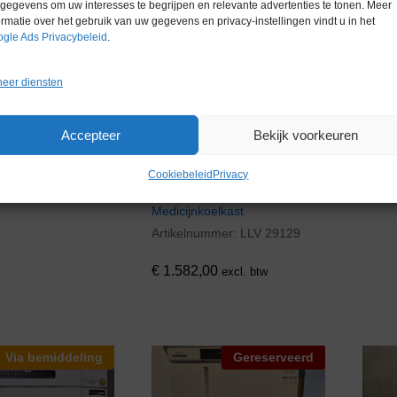
gegevens om uw interesses te begrijpen en relevante advertenties te tonen. Meer
ormatie over het gebruik van uw gegevens en privacy-instellingen vindt u in het
gle Ads Privacybeleid
.
eer diensten
Accepteer
Bekijk voorkeuren
Cookiebeleid
Privacy
Gram BioCompact II RR410
Medicijnkoelkast
Artikelnummer:
LLV 29129
€
1.582,00
€
1.582,00
excl. btw
Via bemiddeling
Gereserveerd