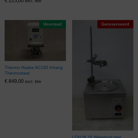
€
225,00
excl. btw
Voorraad
Gereserveerd
Thermo Haake AC150 Inhang
Thermostaat
€
849,00
excl. btw
LGH W 16 Waterbad met