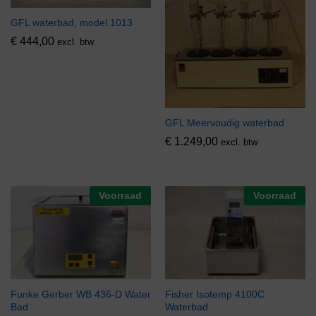
GFL waterbad, model 1013
€
444,00
excl. btw
GFL Meervoudig waterbad
€
1.249,00
excl. btw
Voorraad
Voorraad
Funke Gerber WB 436-D Water
Fisher Isotemp 4100C
Bad
Waterbad