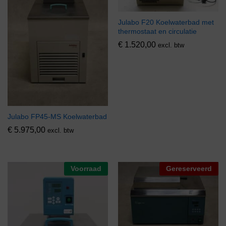
Julabo F20 Koelwaterbad met
thermostaat en circulatie
€
1.520,00
excl. btw
Julabo FP45-MS Koelwaterbad
€
5.975,00
excl. btw
Voorraad
Gereserveerd