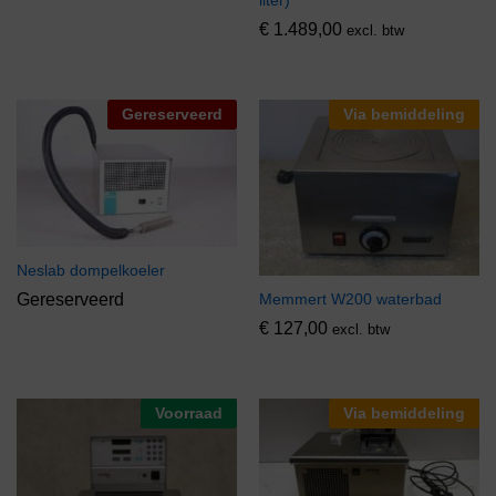
liter)
€
1.489,00
excl. btw
Gereserveerd
Via bemiddeling
Neslab dompelkoeler
Memmert W200 waterbad
Gereserveerd
€
127,00
excl. btw
Voorraad
Via bemiddeling