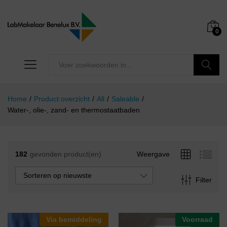
0
Zoeken
Home
/
Product overzicht
/
All
/
Saleable
/
Water-, olie-, zand- en thermostaatbaden
182
gevonden product(en)
Weergave
Sorteren op nieuwste
Filter
Via bemiddeling
Voorraad