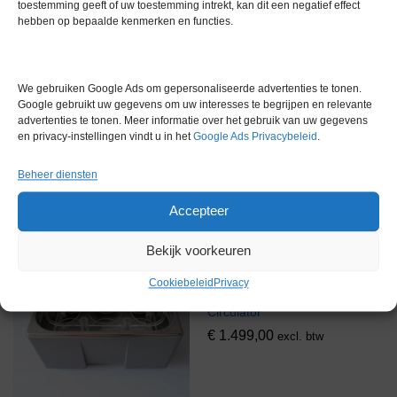
toestemming geeft of uw toestemming intrekt, kan dit een negatief effect
hebben op bepaalde kenmerken en functies.
Thermo Scientific SC100-S15
Waterbad
Water Bad
We gebruiken Google Ads om gepersonaliseerde advertenties te tonen.
€
505,00
€
1.539,00
excl. btw
excl. btw
Google gebruikt uw gegevens om uw interesses te begrijpen en relevante
advertenties te tonen. Meer informatie over het gebruik van uw gegevens
en privacy-instellingen vindt u in het
Google Ads Privacybeleid
.
Gereserveerd
Voorraad
Beheer diensten
Accepteer
Bekijk voorkeuren
Cookiebeleid
Privacy
Thermo AC150 Immersie
Circulator
€
1.499,00
excl. btw