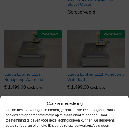
Statief Opzet
Gereserveerd
Voorraad
Voorraad
Lauda Ecoline E119
Lauda Ecoline E111 Rondpomp
Rondpomp Waterbad
Waterbad
€
1.499,00
€
1.499,00
excl. btw
excl. btw
Cookie mededeling
Voorraad
Voorraad
Om de beste ervaringen te bieden, gebruiken we technologieën zoals
cookies om apparaatinformatie op te slaan en/of te openen. Door
toestemming te geven voor deze technologieën kunnen we gegevens
zoals surfgedrag of unieke ID's op deze site verwerken. Als u geen