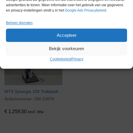
advertenties te tonen. Meer informatie over het gebruik van uw gegevens
en privacy-instellingen vindt u in het
Google Ads Privacybeleid
.
Gerelateerde producten
Beheer diensten
Accepteer
Bekijk voorkeuren
Via bemiddeling
Cookiebeleid
Privacy
MTS Synergie 100 Trekbank
Artikelnummer:
GM 23876
€
1.259,50
excl. btw