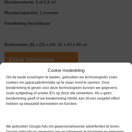
Monstervolume: 2 of 2,5 ml
Monstercapaciteit: 1 monster
Handleiding beschikbaar
Buitenmaten (B) x (D) x (H): 32 x 43 x 40 cm
Extra informatie
Cookie mededeling
Om de beste ervaringen te bieden, gebruiken we technologieën zoals
Gewicht
0,0 kg
cookies om apparaatinformatie op te slaan en/of te openen. Door
toestemming te geven voor deze technologieën kunnen we gegevens
Garantie
1 maand
zoals surfgedrag of unieke ID's op deze site verwerken. Als u geen
toestemming geeft of uw toestemming intrekt, kan dit een negatief effect
Conditie
Gebruikt
hebben op bepaalde kenmerken en functies.
Merk
Overige merken
We gebruiken Google Ads om gepersonaliseerde advertenties te tonen.
Google gebruikt uw gegevens om uw interesses te begrijpen en relevante