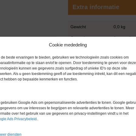
Extra informatie
Gewicht
0,0 kg
Garantie
1 maand
Cookie mededeling
Conditie
Gebruikt
de beste ervaringen te bieden, gebruiken we technologieën zoals cookies om
Merk
Bruker
araatinformatie op te slaan en/of te openen. Door toestemming te geven voor deze
hnologieën kunnen we gegevens zoals surfgedrag of unieke ID's op deze site
werken. Als u geen toestemming geeft of uw toestemming intrekt, kan dit een negati
ect hebben op bepaalde kenmerken en functies.
gebruiken Google Ads om gepersonaliseerde advertenties te tonen. Google gebrui
gegevens om uw interesses te begrijpen en relevante advertenties te tonen. Meer
ormatie over het gebruik van uw gegevens en privacy-instellingen vindt u in het
gle Ads Privacybeleid
.
eer diensten