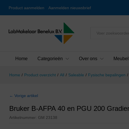
Product aanmelden
Aanmelden nieuwsbrief
Alles
Home
Categorieën
Over ons
Meubel
Home
/
Product overzicht
/
All
/
Saleable
/
Fysische bepalingen
/
← Vorige artikel
Bruker B-AFPA 40 en PGU 200 Gradien
Artikelnummer:
GM 23138