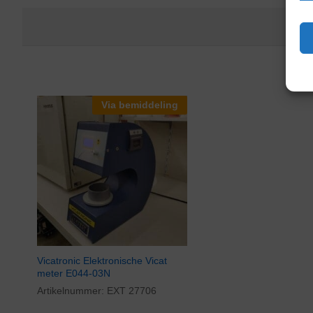
Via bemiddeling
Vicatronic Elektronische Vicat
meter E044-03N
Artikelnummer:
EXT 27706