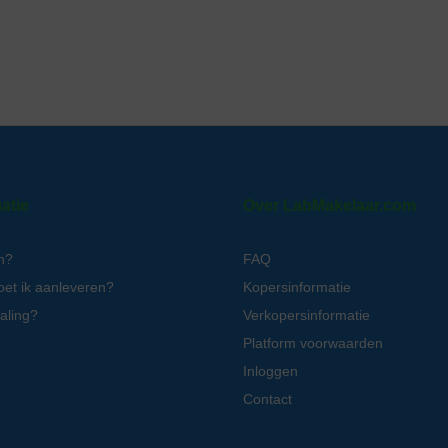
atie
Over LabMakelaar.com
n?
FAQ
oet ik aanleveren?
Kopersinformatie
aling?
Verkopersinformatie
Platform voorwaarden
Inloggen
Contact