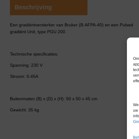
Beschrijving
Een gradiëntversterker van Bruker (B-AFPA-40) en een Pulsed
gradiënt Unit, type PGU 200.
Technische specificaties:
Om 
app
Spanning: 230 V
tec
ver
Stroom: 0.45A
eff
Buitenmaten (B) x (D) x (H): 50 x 50 x 45 cm
We 
Gewicht: 35 kg
uw 
inf
Goo
Beh