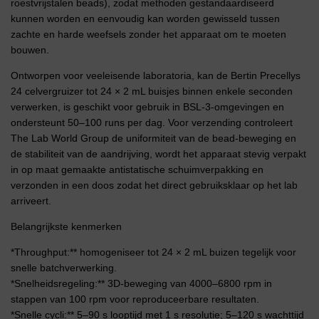
roestvrijstalen beads), zodat methoden gestandaardiseerd
kunnen worden en eenvoudig kan worden gewisseld tussen
zachte en harde weefsels zonder het apparaat om te moeten
bouwen.
Ontworpen voor veeleisende laboratoria, kan de Bertin Precellys
24 celvergruizer tot 24 × 2 mL buisjes binnen enkele seconden
verwerken, is geschikt voor gebruik in BSL-3-omgevingen en
ondersteunt 50–100 runs per dag. Voor verzending controleert
The Lab World Group de uniformiteit van de bead-beweging en
de stabiliteit van de aandrijving, wordt het apparaat stevig verpakt
in op maat gemaakte antistatische schuimverpakking en
verzonden in een doos zodat het direct gebruiksklaar op het lab
arriveert.
Belangrijkste kenmerken
*Throughput:** homogeniseer tot 24 × 2 mL buizen tegelijk voor
snelle batchverwerking.
*Snelheidsregeling:** 3D-beweging van 4000–6800 rpm in
stappen van 100 rpm voor reproduceerbare resultaten.
*Snelle cycli:** 5–90 s looptijd met 1 s resolutie; 5–120 s wachttijd