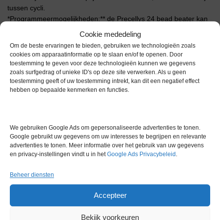
tussen cycli.
*Programmeermogelijkheden:** de Precellys 24 bead beater kan
1–3 cycli per run uitvoeren met vijf presets om protocollen te
Cookie mededeling
standaardiseren.
Om de beste ervaringen te bieden, gebruiken we technologieën zoals
*Temperatuurbereik:** werkt tussen 4 °C en 30 °C om
cookies om apparaatinformatie op te slaan en/of te openen. Door
temperatuurgevoelige analyten te beschermen.
toestemming te geven voor deze technologieën kunnen we gegevens
*Contaminatiecontrole:** wegwerpbuisjes minimaliseren carry-
zoals surfgedrag of unieke ID's op deze site verwerken. Als u geen
toestemming geeft of uw toestemming intrekt, kan dit een negatief effect
over in high-throughput laboratoria.
hebben op bepaalde kenmerken en functies.
*Robuust ontwerp:** snelkoppelende vergrendelde deksel en
duurzame behuizing voor dagelijks gebruik.
Workflow-efficiëntie
We gebruiken Google Ads om gepersonaliseerde advertenties te tonen.
Google gebruikt uw gegevens om uw interesses te begrijpen en relevante
Wissel eenvoudig tussen verschillende bead-types om van zacht
advertenties te tonen. Meer informatie over het gebruik van uw gegevens
weefsel naar bot te gaan zonder hardware aan te passen op de
en privacy-instellingen vindt u in het
Google Ads Privacybeleid
.
Precellys 24 bead mill-homogenisator. Laboratoria rapporteren
cyclustijden van minder dan 2 minuten per batch en goed
Beheer diensten
reproduceerbare opbrengsten, wat de monstervoorbereiding en
throughput verbetert.
Accepteer
Blocking Plate niet inbegrepen, geleverd als afgebeeld.
Bekijk voorkeuren