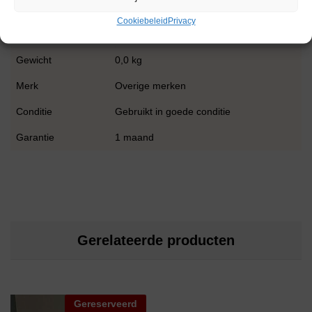
Extra informatie
Cookiebeleid
Privacy
Gewicht
0,0 kg
Merk
Overige merken
Conditie
Gebruikt in goede conditie
Garantie
1 maand
Gerelateerde producten
Gereserveerd