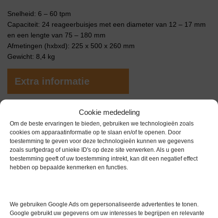
Snelheid: 6 – 60 tpm
Capaciteit: 24 reageerbuisjes met een diameter van 12 – 17 mm
en een lengte van 75 – 180 mm
Afmetingen (hxbxd): 225 x 500 x 260 mm
Gewicht: 8,4 kg
Extra informatie
Cookie mededeling
Gewicht
0,0 kg
Om de beste ervaringen te bieden, gebruiken we technologieën zoals
Merk
GFL
cookies om apparaatinformatie op te slaan en/of te openen. Door
toestemming te geven voor deze technologieën kunnen we gegevens
Garantie
6 maanden
zoals surfgedrag of unieke ID's op deze site verwerken. Als u geen
toestemming geeft of uw toestemming intrekt, kan dit een negatief effect
Conditie
Gebruikt in goede conditie
hebben op bepaalde kenmerken en functies.
We gebruiken Google Ads om gepersonaliseerde advertenties te tonen.
Google gebruikt uw gegevens om uw interesses te begrijpen en relevante