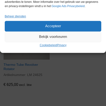
advertenties te tonen. Meer informatie over het gebruik van uw gegevens
en privacy-instellingen vindt u in het
Google Ads Privacybeleid
.
Gerelateerde producten
Beheer diensten
Accepteer
Voorraad
Bekijk voorkeuren
Cookiebeleid
Privacy
Thermo Tube Revolver
Rotator
Artikelnummer:
LM 24625
€
625,00
excl. btw