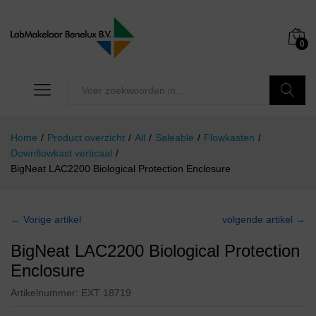
0
Zoeken
Home
/
Product overzicht
/
All
/
Saleable
/
Flowkasten
/
Downflowkast verticaal
/
BigNeat LAC2200 Biological Protection Enclosure
← Vorige artikel
volgende artikel →
BigNeat LAC2200 Biological Protection
Enclosure
Artikelnummer:
EXT 18719