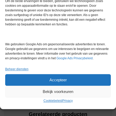
Om de beste ervaringen te bieden, gebruiken we technologieën zoals
Op de foto’s is een Tecan pipetteer robot geïnstalleerd in de
cookies om apparaatinformatie op te slaan en/of te openen. Door
cabinet (Tecan is niet inbegrepen/voor verkoop)
toestemming te geven voor deze technologieën kunnen we gegevens
zoals surfgedrag of unieke ID's op deze site verwerken. Als u geen
Extra informatie
toestemming geeft of uw toestemming intrekt, kan dit een negatief effect
hebben op bepaalde kenmerken en functies.
Gewicht
0,0 kg
We gebruiken Google Ads om gepersonaliseerde advertenties te tonen.
Garantie
0 maanden
Google gebruikt uw gegevens om uw interesses te begrijpen en relevante
advertenties te tonen. Meer informatie over het gebruik van uw gegevens
Conditie
Zo goed als nieuw
en privacy-instellingen vindt u in het
Google Ads Privacybeleid
.
Bouwjaar
2020
Beheer diensten
Merk
Overige merken
Accepteer
Bekijk voorkeuren
Cookiebeleid
Privacy
Gerelateerde producten