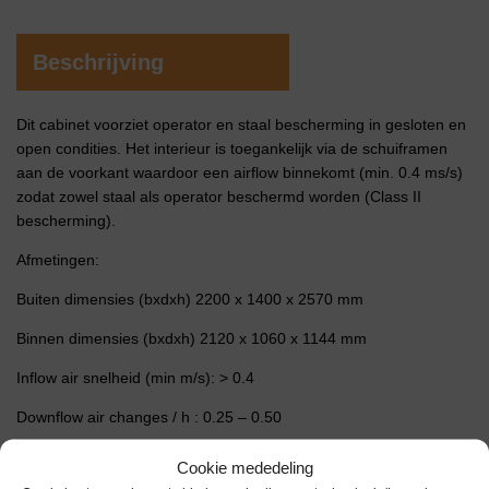
Beschrijving
Dit cabinet voorziet operator en staal bescherming in gesloten en
open condities. Het interieur is toegankelijk via de schuiframen
aan de voorkant waardoor een airflow binnekomt (min. 0.4 ms/s)
zodat zowel staal als operator beschermd worden (Class II
bescherming).
Afmetingen:
Buiten dimensies (bxdxh) 2200 x 1400 x 2570 mm
Binnen dimensies (bxdxh) 2120 x 1060 x 1144 mm
Inflow air snelheid (min m/s): > 0.4
Downflow air changes / h : 0.25 – 0.50
Cabinet is geïnstalleerd in 2020 en nauwelijks gebruikt.
Cookie mededeling