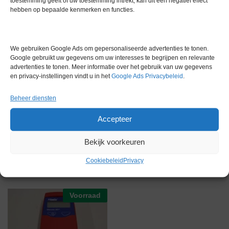
toestemming geeft of uw toestemming intrekt, kan dit een negatief effect
hebben op bepaalde kenmerken en functies.
Garantie
0 maanden
Conditie
Zo goed als nieuw
We gebruiken Google Ads om gepersonaliseerde advertenties te tonen.
Nieuwprijs
47000
Google gebruikt uw gegevens om uw interesses te begrijpen en relevante
advertenties te tonen. Meer informatie over het gebruik van uw gegevens
Merk
Overige merken
en privacy-instellingen vindt u in het
Google Ads Privacybeleid
.
Beheer diensten
Accepteer
Bekijk voorkeuren
Gerelateerde producten
Cookiebeleid
Privacy
Voorraad