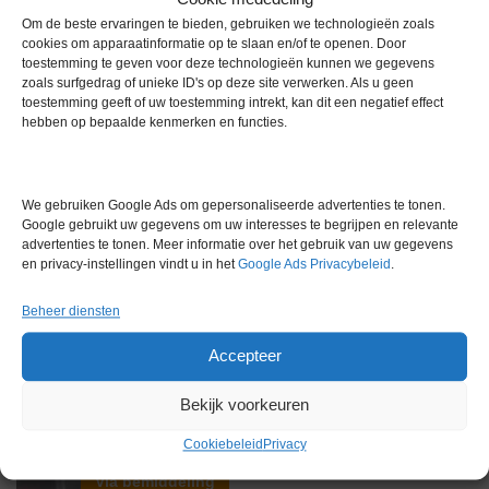
Extra informatie
Om de beste ervaringen te bieden, gebruiken we technologieën zoals
cookies om apparaatinformatie op te slaan en/of te openen. Door
toestemming te geven voor deze technologieën kunnen we gegevens
zoals surfgedrag of unieke ID's op deze site verwerken. Als u geen
Gewicht
0,0 kg
toestemming geeft of uw toestemming intrekt, kan dit een negatief effect
hebben op bepaalde kenmerken en functies.
Garantie
0 maanden
Conditie
Gebruikt in goede conditie
We gebruiken Google Ads om gepersonaliseerde advertenties te tonen.
Merk
Overige merken
Google gebruikt uw gegevens om uw interesses te begrijpen en relevante
advertenties te tonen. Meer informatie over het gebruik van uw gegevens
en privacy-instellingen vindt u in het
Google Ads Privacybeleid
.
Beheer diensten
Accepteer
Gerelateerde producten
Bekijk voorkeuren
Cookiebeleid
Privacy
Via bemiddeling