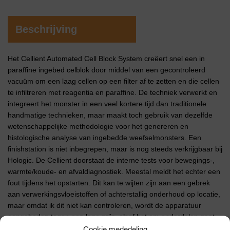
Beschrijving
Het Cellient Automated Cell Block System creëert snel een in
paraffine ingebed celblok door middel van een gecontroleerd
vacuüm om een ​​laag cellen op een filter af te zetten en die cellen
te infiltreren met reagentia en paraffine. De techniek verwerkt en
integreert het monster in een veel kortere tijd dan traditionele
handmatige technieken, maar maakt toch gebruik van dezelfde
wetenschappelijke methodologie voor het genereren en
histologische analyse van ingebedde weefselmonsters. Een
finishstation is niet inbegrepen, maar is nog steeds verkrijgbaar bij
Hologic. De Cellient doorstaat de interne tests voor bewegings-,
warmte/koude- en afvaldiagnostiek. Meestal meldt het echter een
fout tijdens het opstarten. Dit kan te wijten zijn aan een gebrek
aan verwerkingsvloeistoffen of achterstallig onderhoud op locatie,
maar omdat ik dit niet kan controleren, wordt de apparatuur
aangeboden tegen een lage prijs, alsof het om onderdelen gaat.
Cookie mededeling