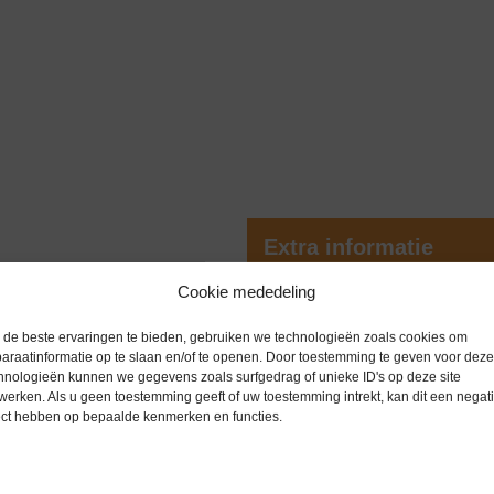
Extra informatie
Cookie mededeling
gelijk.
Gewicht
0,0 kg
de beste ervaringen te bieden, gebruiken we technologieën zoals cookies om
araatinformatie op te slaan en/of te openen. Door toestemming te geven voor deze
Garantie
0 maanden
hnologieën kunnen we gegevens zoals surfgedrag of unieke ID's op deze site
werken. Als u geen toestemming geeft of uw toestemming intrekt, kan dit een negati
Conditie
Nieuw in d
ect hebben op bepaalde kenmerken en functies.
Merk
Overige me
 x doses