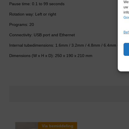
We 
Pause time: 0.1 to 99 seconds
uw 
inf
Rotation way: Left or right
Goo
Programs: 20
Beh
Connectivity: USB port and Ethernet
Internal tubedimensions: 1.6mm / 3.2mm / 4.8mm / 6.4mm – Vers
Dimensions (W x H x D): 250 x 190 x 210 mm
Via bemiddeling