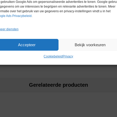
gebruiken Google Ads om gepersonaliseerde advertenties te tonen. Google gebrui
gegevens om uw interesses te begrijpen en relevante advertenties te tonen. Meer
ormatie over het gebruik van uw gegevens en privacy-instellingen vindt u in het
gle Ads Privacybeleid
.
eer diensten
ilion™ / rotor Pumpsil™
Accepteer
Bekijk voorkeuren
Cookiebeleid
Privacy
Gerelateerde producten