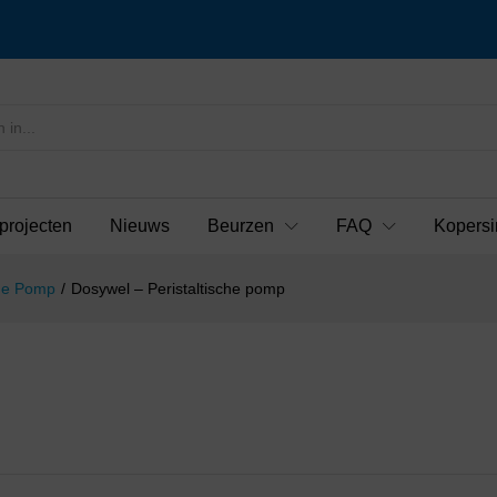
projecten
Nieuws
Beurzen
FAQ
Kopersi
che Pomp
/
Dosywel – Peristaltische pomp