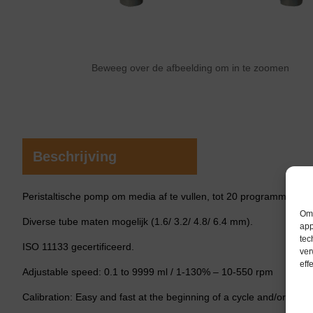
Beweeg over de afbeelding om in te zoomen
Beschrijving
Peristaltische pomp om media af te vullen, tot 20 programma’s mo
Om 
Diverse tube maten mogelijk (1.6/ 3.2/ 4.8/ 6.4 mm).
app
tec
ISO 11133 gecertificeerd.
ver
eff
Adjustable speed: 0.1 to 9999 ml / 1-130% – 10-550 rpm
Calibration: Easy and fast at the beginning of a cycle and/or each