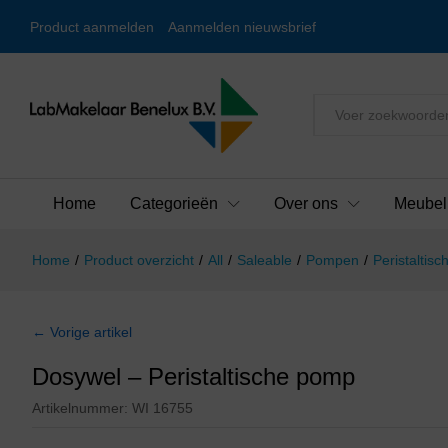
Product aanmelden
Aanmelden nieuwsbrief
Alles
Home
Categorieën
Over ons
Meubel
Home
/
Product overzicht
/
All
/
Saleable
/
Pompen
/
Peristaltis
← Vorige artikel
Dosywel – Peristaltische pomp
Artikelnummer:
WI 16755