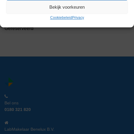
Varian VK 810 8-Kanaals
Bekijk voorkeuren
Peristaltische Pomp
Artikelnummer:
LM 12573
Cookiebeleid
Privacy
Gereserveerd
Bel ons
0180 321 820
LabMakelaar Benelux B.V.