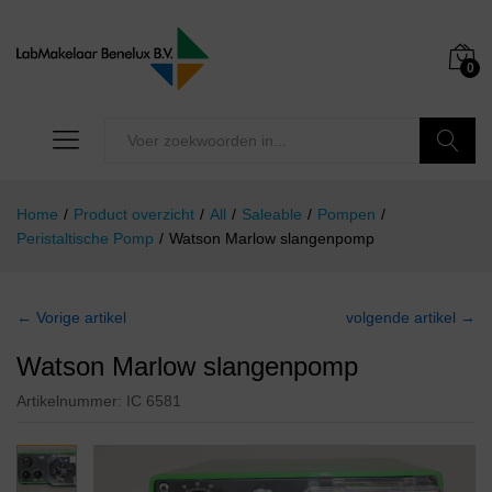
0
Zoeken
Home
/
Product overzicht
/
All
/
Saleable
/
Pompen
/
Peristaltische Pomp
/
Watson Marlow slangenpomp
← Vorige artikel
volgende artikel →
Watson Marlow slangenpomp
Artikelnummer:
IC 6581