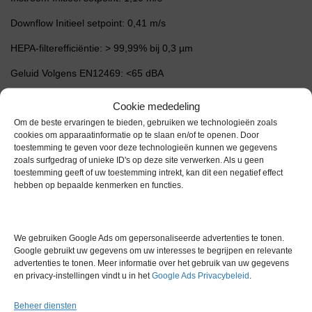
Downflow Initieel setpoint: 0,41 m/s
HEPA-filterefficiëntie: > 99,99% bij 0,3 µm
Geluid Volgens EN12469: <65 dBA
TL-verlichting: >1200 Lux, gemeten op werkoppervlakniveau (nul
Cookie mededeling
achtergrond) volgens NSF49-testrooster
Om de beste ervaringen te bieden, gebruiken we technologieën zoals
cookies om apparaatinformatie op te slaan en/of te openen. Door
UV-interlock zorgt ervoor dat de UV-lamp wordt uitgeschakeld
toestemming te geven voor deze technologieën kunnen we gegevens
wanneer het raam niet volledig gesloten is.
zoals surfgedrag of unieke ID's op deze site verwerken. Als u geen
toestemming geeft of uw toestemming intrekt, kan dit een negatief effect
Hoofdlichaamconstructie: 1,2 mm dik elektrolytisch verzinkt staal
hebben op bepaalde kenmerken en functies.
met isocide antimicrobiële witte ovengebakken epoxy-polyester
poedercoating afwerking
Netto gewicht: 298 kg
We gebruiken Google Ads om gepersonaliseerde advertenties te tonen.
Google gebruikt uw gegevens om uw interesses te begrijpen en relevante
advertenties te tonen. Meer informatie over het gebruik van uw gegevens
Extra informatie
en privacy-instellingen vindt u in het
Google Ads Privacybeleid
.
Beheer diensten