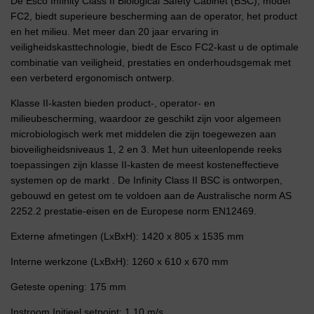
De Esco Infinity Class II Biological Safety Cabinet (BSC), model
FC2, biedt superieure bescherming aan de operator, het product
en het milieu. Met meer dan 20 jaar ervaring in
veiligheidskasttechnologie, biedt de Esco FC2-kast u de optimale
combinatie van veiligheid, prestaties en onderhoudsgemak met
een verbeterd ergonomisch ontwerp.
Klasse II-kasten bieden product-, operator- en
milieubescherming, waardoor ze geschikt zijn voor algemeen
microbiologisch werk met middelen die zijn toegewezen aan
bioveiligheidsniveaus 1, 2 en 3. Met hun uiteenlopende reeks
toepassingen zijn klasse II-kasten de meest kosteneffectieve
systemen op de markt . De Infinity Class II BSC is ontworpen,
gebouwd en getest om te voldoen aan de Australische norm AS
2252.2 prestatie-eisen en de Europese norm EN12469.
Externe afmetingen (LxBxH): 1420 x 805 x 1535 mm
Interne werkzone (LxBxH): 1260 x 610 x 670 mm
Geteste opening: 175 mm
Instroom Initieel setpoint: 1,10 m/s