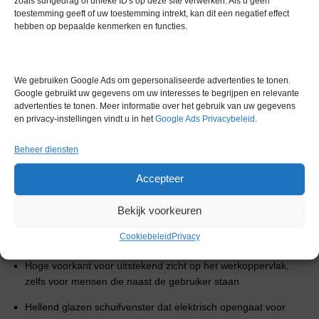
zoals surfgedrag of unieke ID's op deze site verwerken. Als u geen
hoeven halen
toestemming geeft of uw toestemming intrekt, kan dit een negatief effect
hebben op bepaalde kenmerken en functies.
‘
Laminator’ creëert uitstekende luchtstroom en lichtspreiding.
Uitstekende vibratievrije gebalanceerde luchtstroom beter dan
0,35 m/s ± 10%.
Voorkomt tevens dat waterspetters de HEPA-
filters raken
We gebruiken Google Ads om gepersonaliseerde advertenties te tonen.
Google gebruikt uw gegevens om uw interesses te begrijpen en relevante
Directe meting van luchtstroom met real time uitlezing van
advertenties te tonen. Meer informatie over het gebruik van uw gegevens
downflow en inflow
en privacy-instellingen vindt u in het
Google Ads Privacybeleid
.
Variabele lichtintensiteit van hoger dan 2000 lux tot 0
voor
Beheer diensten
de beste werkomstandigheden
Accepteer
HEPA-filter van H14-kwaliteit
Doorzichtige zijkant van gehard glas, keuze uit: zonder gaten
Bekijk voorkeuren
of voorbereid voor 3 kleppen aan één of beide kanten
Cookiebeleid
Privacy
(specificeren a.u.b.)
Hoge voorkant voor uitstekend zicht op het werkoppervlak,
zelfs voor mensen die naast de gebruiker staan
Hellend glazen schuifvenster dat elektrisch opengaat voor