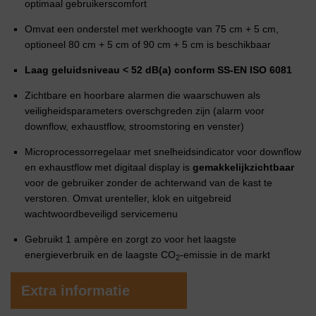
optimaal gebruikerscomfort
Omvat een onderstel met werkhoogte van 75 cm + 5 cm,
optioneel 80 cm + 5 cm of 90 cm + 5 cm is beschikbaar
Laag geluidsniveau < 52 dB(a) conform SS-EN ISO 6081
Zichtbare en hoorbare alarmen die waarschuwen als
veiligheidsparameters overschgreden zijn (alarm voor
downflow, exhaustflow, stroomstoring en venster)
Microprocessorregelaar met snelheidsindicator voor downflow
en exhaustflow met digitaal display is
gemakkelijk
zichtbaar
voor de gebruiker zonder de achterwand van de kast te
verstoren. Omvat urenteller, klok en uitgebreid
wachtwoordbeveiligd servicemenu
Gebruikt 1 ampère en zorgt zo voor het laagste
energieverbruik en de laagste CO
-emissie in de markt
2
Extra informatie