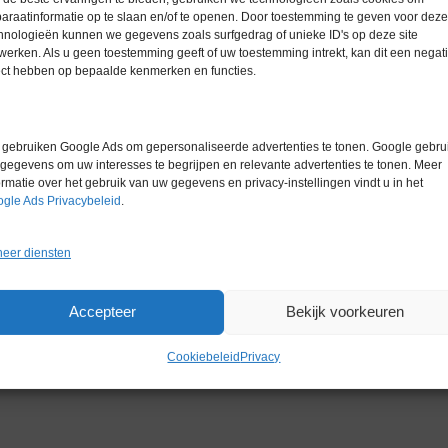
Bouwjaar
2021
araatinformatie op te slaan en/of te openen. Door toestemming te geven voor deze
hnologieën kunnen we gegevens zoals surfgedrag of unieke ID's op deze site
Merk
Overige me
werken. Als u geen toestemming geeft of uw toestemming intrekt, kan dit een negati
ratuur
ect hebben op bepaalde kenmerken en functies.
gebruiken Google Ads om gepersonaliseerde advertenties te tonen. Google gebrui
gegevens om uw interesses te begrijpen en relevante advertenties te tonen. Meer
ormatie over het gebruik van uw gegevens en privacy-instellingen vindt u in het
gle Ads Privacybeleid
.
eer diensten
Accepteer
Bekijk voorkeuren
Cookiebeleid
Privacy