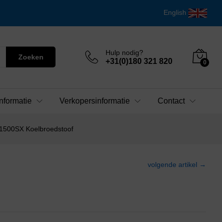
English
Hulp nodig?
Zoeken
+31(0)180 321 820
0
nformatie
Verkopersinformatie
Contact
500SX Koelbroedstoof
volgende artikel →