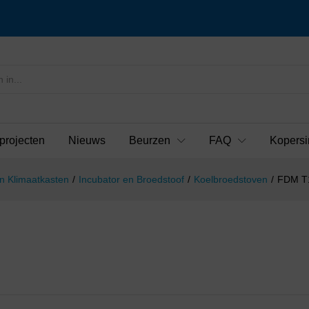
projecten
Nieuws
Beurzen
FAQ
Kopersi
n Klimaatkasten
/
Incubator en Broedstoof
/
Koelbroedstoven
/
FDM T1