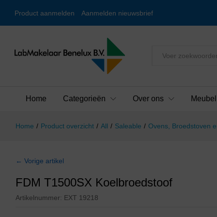
Product aanmelden
Aanmelden nieuwsbrief
Alles
Home
Categorieën
Over ons
Meubel
Home
/
Product overzicht
/
All
/
Saleable
/
Ovens, Broedstoven e
← Vorige artikel
FDM T1500SX Koelbroedstoof
Artikelnummer:
EXT 19218