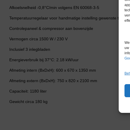
app
Afkoelsnelheid -0,8°C/min volgens EN 60068-3-5
tec
ver
Temperatuurregelaar voor handmatige instelling gewenste tempe
eff
Controlepaneel & compressor aan bovenzijde
Vermogen circa 1500 W / 230 V
We 
uw 
Inclusief 3 inlegbladen
inf
Goo
Energieverbruik bij 37°C: 2.18 kW/uur
Afmeting intern (BxDxH): 600 x 670 x 1350 mm
Beh
Afmeting extern (BxDxH): 750 x 820 x 2100 mm
Capaciteit: 1180 liter
Gewicht circa 180 kg