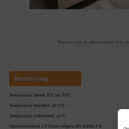
Beweeg over de afbeelding om in te 
Beschrijving
Temperatuur bereik: 0°C tot 70°C
Temperatuur stabiliteit: ±0.1°C
Temperatuur uniformiteit: ±1°C
Opwarmsnelheid 1.5°C/min volgens EN 60068-3-5
Om 