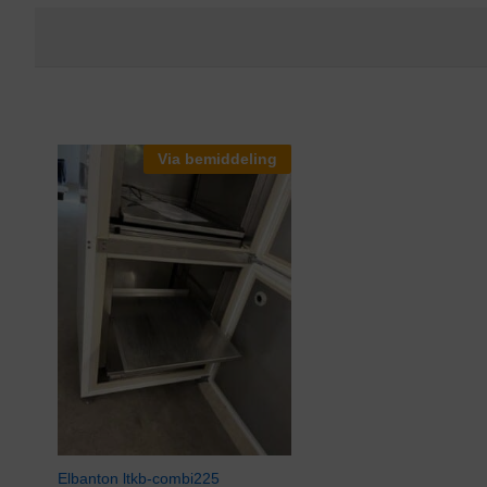
Via bemiddeling
Elbanton ltkb-combi225