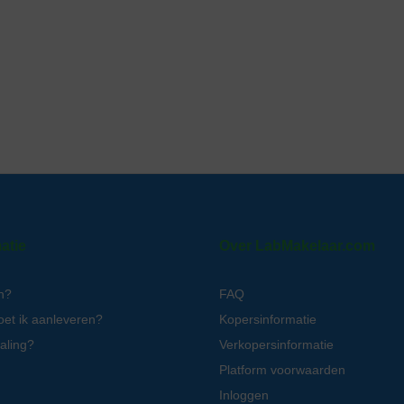
atie
Over LabMakelaar.com
n?
FAQ
oet ik aanleveren?
Kopersinformatie
aling?
Verkopersinformatie
Platform voorwaarden
Inloggen