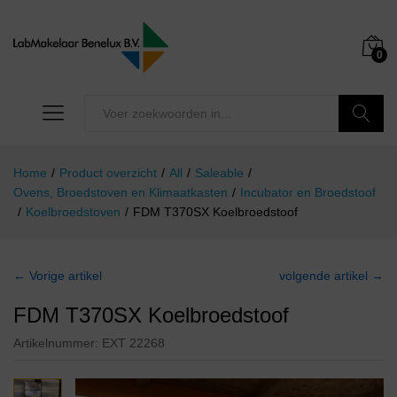
0
Zoeken
Home
/
Product overzicht
/
All
/
Saleable
/
Ovens, Broedstoven en Klimaatkasten
/
Incubator en Broedstoof
/
Koelbroedstoven
/
FDM T370SX Koelbroedstoof
← Vorige artikel
volgende artikel →
FDM T370SX Koelbroedstoof
Artikelnummer:
EXT 22268