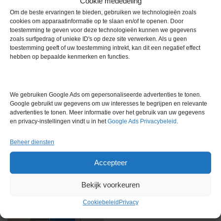
Cookie mededeling
Gewicht
0,0 kg
Om de beste ervaringen te bieden, gebruiken we technologieën zoals
cookies om apparaatinformatie op te slaan en/of te openen. Door
Garantie
0 maanden
toestemming te geven voor deze technologieën kunnen we gegevens
zoals surfgedrag of unieke ID's op deze site verwerken. Als u geen
Conditie
Demo Exemplaar
toestemming geeft of uw toestemming intrekt, kan dit een negatief effect
hebben op bepaalde kenmerken en functies.
Bouwjaar
2019
Merk
Overige merken
We gebruiken Google Ads om gepersonaliseerde advertenties te tonen.
Google gebruikt uw gegevens om uw interesses te begrijpen en relevante
advertenties te tonen. Meer informatie over het gebruik van uw gegevens
en privacy-instellingen vindt u in het
Google Ads Privacybeleid
.
Beheer diensten
Gerelateerde producten
Accepteer
Bekijk voorkeuren
Cookiebeleid
Privacy
Voorraad