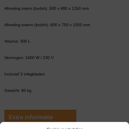
Afmeting intern (bxdxh): 500 x 480 x 1250 mm
Afmeting extern (bxdxh): 600 x 750 x 1920 mm
Volume: 300 L
Vermogen: 1600 W / 230 V
Inclusief 3 inlegbladen
Gewicht: 80 kg
Extra informatie