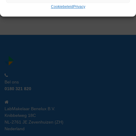
€
499,00
excl. btw
Cookiebeleid
Privacy
Bel ons
0180 321 820
LabMakelaar Benelux B.V.
Knibbelweg 18C
NL-2761 JE Zevenhuizen (ZH)
Nederland