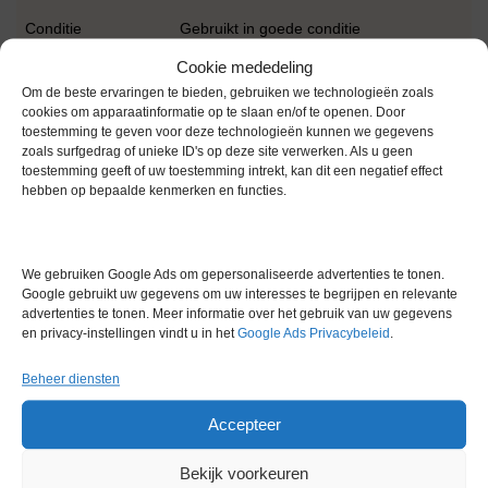
Conditie
Gebruikt in goede conditie
Cookie mededeling
Om de beste ervaringen te bieden, gebruiken we technologieën zoals
cookies om apparaatinformatie op te slaan en/of te openen. Door
toestemming te geven voor deze technologieën kunnen we gegevens
zoals surfgedrag of unieke ID's op deze site verwerken. Als u geen
toestemming geeft of uw toestemming intrekt, kan dit een negatief effect
Gerelateerde producten
hebben op bepaalde kenmerken en functies.
We gebruiken Google Ads om gepersonaliseerde advertenties te tonen.
Voorraad
Google gebruikt uw gegevens om uw interesses te begrijpen en relevante
advertenties te tonen. Meer informatie over het gebruik van uw gegevens
en privacy-instellingen vindt u in het
Google Ads Privacybeleid
.
Beheer diensten
Boekel Digital Dry Bath
Accepteer
Incubator Blok Verwarming
Artikelnummer:
LM 11539
Bekijk voorkeuren