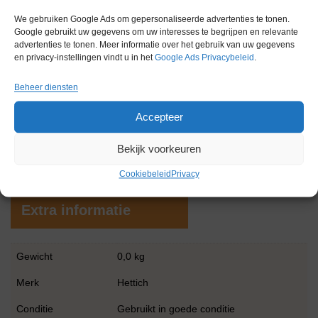
Toepassingen
We gebruiken Google Ads om gepersonaliseerde advertenties te tonen.
Google gebruikt uw gegevens om uw interesses te begrijpen en relevante
Dit apparaat wordt gebruikt voor diverse toepassingen waar
advertenties te tonen. Meer informatie over het gebruik van uw gegevens
en privacy-instellingen vindt u in het
Google Ads Privacybeleid
.
nauwkeurige temperatuurcontrole en menging vereist zijn:
Moleculaire biologie
: incubatie van PCR-platen en
Beheer diensten
enzymreacties.
Accepteer
Biochemie
: denaturatie van eiwitten en hybridisatie van
nucleïnezuren.
Bekijk voorkeuren
Klinische diagnostiek
: monstervoorbereiding voor
diagnostische tests en ELISA-bepalingen
Cookiebeleid
Privacy
Extra informatie
Gewicht
0,0 kg
Merk
Hettich
Conditie
Gebruikt in goede conditie