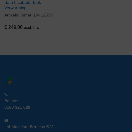
Bath Incubator Blok
Verwarming
Artikelnummer:
LM 12530
€
249,00
excl. btw
Bel ons
0180 321 820
LabMakelaar Benelux B.V.