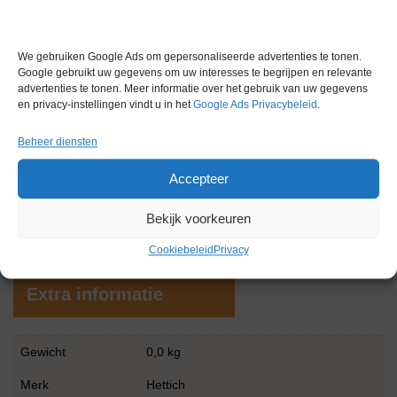
Afmetingen (BxDxH)
220 x 330 x 109 mm.
Toepassingen
We gebruiken Google Ads om gepersonaliseerde advertenties te tonen.
Google gebruikt uw gegevens om uw interesses te begrijpen en relevante
Dit apparaat wordt gebruikt voor diverse toepassingen waar
advertenties te tonen. Meer informatie over het gebruik van uw gegevens
en privacy-instellingen vindt u in het
Google Ads Privacybeleid
.
nauwkeurige temperatuurcontrole en menging vereist zijn:
Moleculaire biologie
: incubatie van PCR-platen en
Beheer diensten
enzymreacties.
Accepteer
Biochemie
: denaturatie van eiwitten en hybridisatie van
nucleïnezuren.
Bekijk voorkeuren
Klinische diagnostiek
: monstervoorbereiding voor
diagnostische tests en ELISA-bepalingen.
Cookiebeleid
Privacy
Extra informatie
Gewicht
0,0 kg
Merk
Hettich