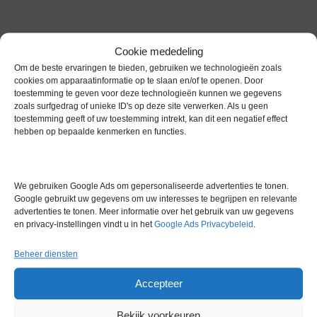
Cookie mededeling
Gerelateerde producten
Om de beste ervaringen te bieden, gebruiken we technologieën zoals
cookies om apparaatinformatie op te slaan en/of te openen. Door
toestemming te geven voor deze technologieën kunnen we gegevens
zoals surfgedrag of unieke ID's op deze site verwerken. Als u geen
toestemming geeft of uw toestemming intrekt, kan dit een negatief effect
Gereserveerd
hebben op bepaalde kenmerken en functies.
We gebruiken Google Ads om gepersonaliseerde advertenties te tonen.
Google gebruikt uw gegevens om uw interesses te begrijpen en relevante
advertenties te tonen. Meer informatie over het gebruik van uw gegevens
en privacy-instellingen vindt u in het
Google Ads Privacybeleid
.
Beheer diensten
Pol-Eko Inox SLW 32 STD
Accepteer
Oven
Artikelnummer:
EXT 27710
Bekijk voorkeuren