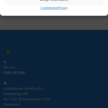
Gereserveerd
Cookiebeleid
Privacy
Bel ons
0180 321 820
LabMakelaar Benelux B.V.
Knibbelweg 18C
NL-2761 JE Zevenhuizen (ZH)
Nederland