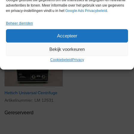
Google gebruikt uw gegevens om uw interesses te begrijpen en relevante
advertenties te tonen. Meer informatie over het gebruik van uw gegevens
en privacy-instellingen vindt u in het
Google Ads Privacybeleid
.
Gerelateerde producten
Beheer diensten
Accepteer
Bekijk voorkeuren
Gereserveerd
Cookiebeleid
Privacy
Hettich Universal Centrifuge
Artikelnummer:
LM 12531
Gereserveerd