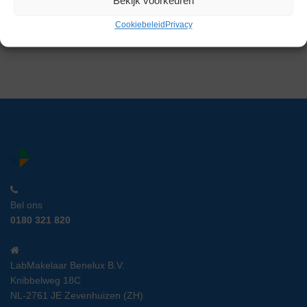
Bekijk voorkeuren
Artikelnummer:
EXT 19253
Cookiebeleid
Privacy
€
1.645,00
excl. btw
Bel ons
0180 321 820
LabMakelaar Benelux B.V.
Knibbelweg 18C
NL-2761 JE Zevenhuizen (ZH)