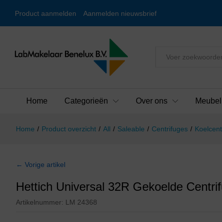
Product aanmelden
Aanmelden nieuwsbrief
Alles
Home
Categorieën
Over ons
Meubel
Home
/
Product overzicht
/
All
/
Saleable
/
Centrifuges
/
Koelcent
← Vorige artikel
Hettich Universal 32R Gekoelde Centri
Artikelnummer:
LM 24368