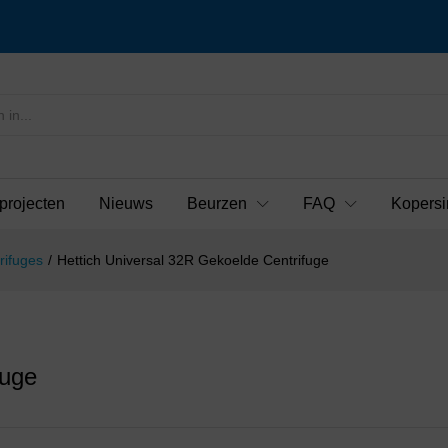
projecten
Nieuws
Beurzen
FAQ
Kopersi
rifuges
/
Hettich Universal 32R Gekoelde Centrifuge
fuge