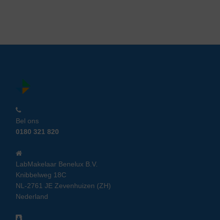
Bel ons
0180 321 820
LabMakelaar Benelux B.V.
Knibbelweg 18C
NL-2761 JE Zevenhuizen (ZH)
Nederland