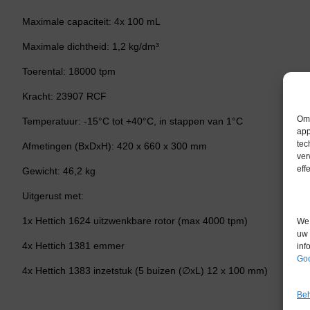
Maximale capaciteit: 4x 100 mL
Maximale dichtheid: 1,2 kg/dm³
Toerental: 18000 tpm
Kracht: 23907 RCF
Om 
Temperatuur: -15°C tot +40°C, in stappen van 1°C
app
tec
Afmetingen (BxDxH): 420 x 660 x 300 mm
ver
eff
Gewicht: 46,2 kg
Uitgerust met:
1x Hettich 1624 uitzwenkbare rotor (max 4000 tpm)
We 
uw 
4x Hettich 1381 emmer
inf
Goo
4x Hettich 1383 inzetstuk (5 buizen (∅xL) 12 x 100 mm)
Beh