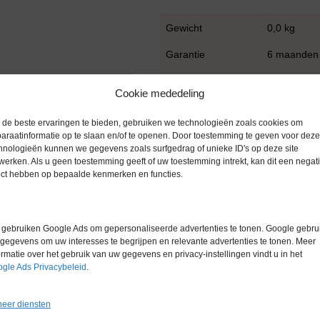
Gewicht
0,0 kg
Garantie
6 maanden
Conditie
Gebruikt in
Cookie mededeling
Merk
Hettich
de beste ervaringen te bieden, gebruiken we technologieën zoals cookies om
araatinformatie op te slaan en/of te openen. Door toestemming te geven voor deze
hnologieën kunnen we gegevens zoals surfgedrag of unieke ID's op deze site
werken. Als u geen toestemming geeft of uw toestemming intrekt, kan dit een negati
ect hebben op bepaalde kenmerken en functies.
gebruiken Google Ads om gepersonaliseerde advertenties te tonen. Google gebrui
gegevens om uw interesses te begrijpen en relevante advertenties te tonen. Meer
ormatie over het gebruik van uw gegevens en privacy-instellingen vindt u in het
gle Ads Privacybeleid
.
eer diensten