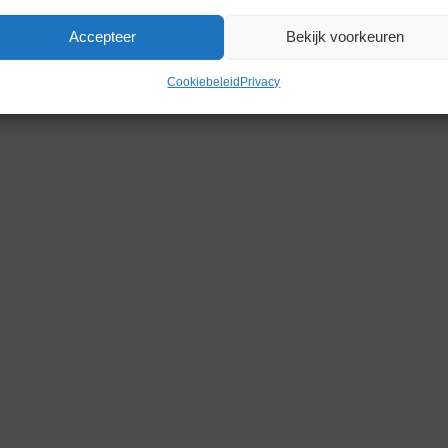
Accepteer
Bekijk voorkeuren
Gerelateerde producten
Cookiebeleid
Privacy