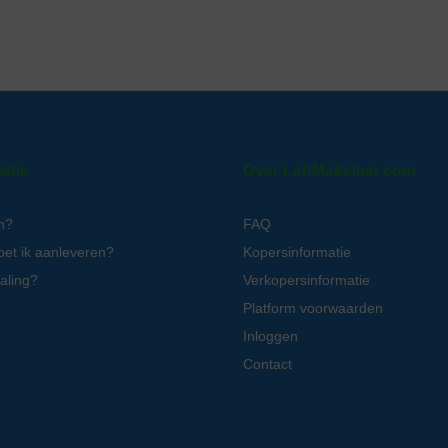
atie
Over LabMakelaar.com
n?
FAQ
oet ik aanleveren?
Kopersinformatie
aling?
Verkopersinformatie
Platform voorwaarden
Inloggen
Contact