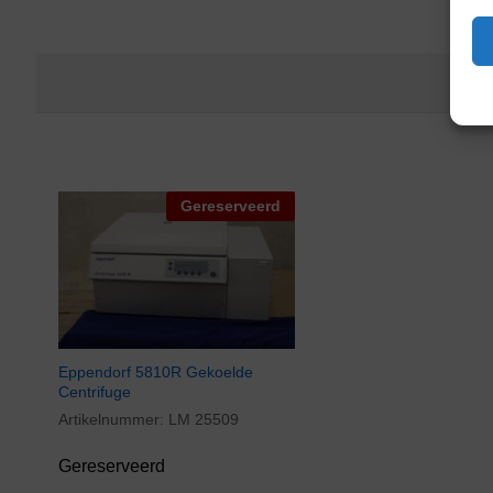
Gereserveerd
Eppendorf 5810R Gekoelde
Centrifuge
Artikelnummer:
LM 25509
Gereserveerd