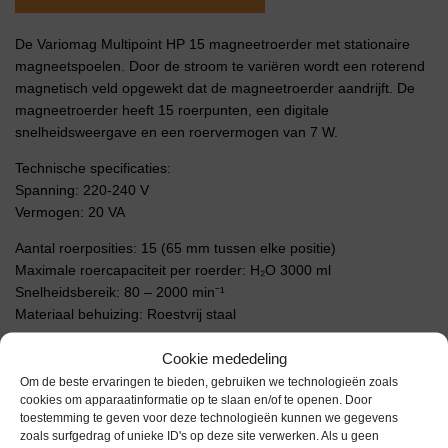
De Variomag Multipoint HP 15 magneetroerder met stationaire
magneetspoelen. Door de stroom te variëren wordt een roterend
magnetisch veld opgewekt dat de magneetroerder aandrijft. De
magneetroerder heeft 15 roerpunten, een digitale
snelheidsweergave en een roervermogen van 7 W.
Technische specificaties:
Spanning: 220-240 V
Vermogen: 20 VA
Aantal roerposities: 15 (65 mm tussen elke positie)
Maximale roercapaciteit per roerder: H₂O 3000 ml
Snelheidsbereik: 80 – 2000 min⁻¹
Materiaal behuizing: Roestvrij staal
Buitenafmetingen (B) x (D) x (H): 42 x 24 x 4 cm
Cookie mededeling
Gewicht: 7,5 kg
Om de beste ervaringen te bieden, gebruiken we technologieën zoals
cookies om apparaatinformatie op te slaan en/of te openen. Door
toestemming te geven voor deze technologieën kunnen we gegevens
Extra informatie
zoals surfgedrag of unieke ID's op deze site verwerken. Als u geen