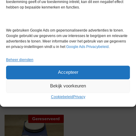
toestemming geeft of uw toestemming intrekt, kan dit een negatief effect
hebben op bepaalde kenmerken en functies.
Gewicht
0,0 kg
Merk
Overige merken
We gebruiken Google Ads om gepersonaliseerde advertenties te tonen.
Conditie
Gebruikt in goede conditie
Google gebruikt uw gegevens om uw interesses te begrijpen en relevante
advertenties te tonen. Meer informatie over het gebruik van uw gegevens
Garantie
1 maand
en privacy-instellingen vindt u in het
Google Ads Privacybeleid
.
Beheer diensten
Accepteer
Bekijk voorkeuren
Gerelateerde producten
Cookiebeleid
Privacy
Gereserveerd