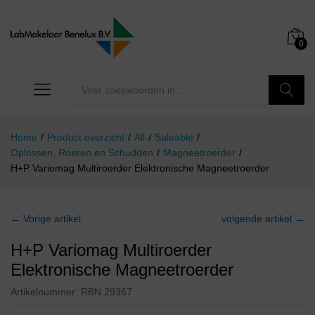
0
Zoeken
Home
/
Product overzicht
/
All
/
Saleable
/
Oplossen, Roeren en Schudden
/
Magneetroerder
/
H+P Variomag Multiroerder Elektronische Magneetroerder
← Vorige artikel
volgende artikel →
H+P Variomag Multiroerder
Elektronische Magneetroerder
Artikelnummer:
RBN 29367