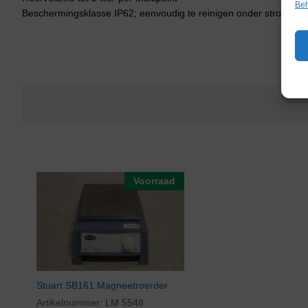
Beh
Beschermingsklasse IP62; eenvoudig te reinigen onder stromend 
Voorraad
Stuart SB161 Magneetroerder
Artikelnummer:
LM 5548