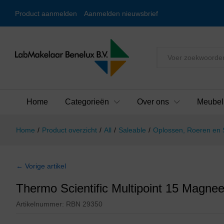
Product aanmelden
Aanmelden nieuwsbrief
Alles
Home
Categorieën
Over ons
Meubel
Home
/
Product overzicht
/
All
/
Saleable
/
Oplossen, Roeren en
← Vorige artikel
Thermo Scientific Multipoint 15 Magnee
Artikelnummer:
RBN 29350