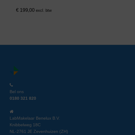
€
199,00
excl. btw
Bel ons
0180 321 820
LabMakelaar Benelux B.V.
Knibbelweg 18C
NL-2761 JE Zevenhuizen (ZH)