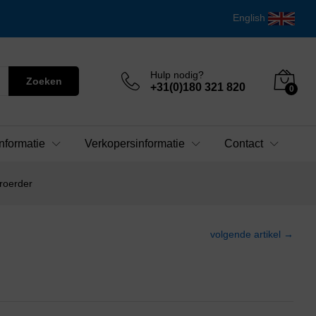
English
Hulp nodig?
Zoeken
+31(0)180 321 820
0
nformatie
Verkopersinformatie
Contact
troerder
volgende artikel →