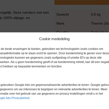
mogelijk. Deze roerders met een
Gewicht
0,0 kg
jn 100% slijtage- en
Merk
Thermo (Sci
Conditie
Gebruikt in
Cookie mededeling
Garantie
1 maand
aar digitaal display
de beste ervaringen te bieden, gebruiken we technologieën zoals cookies om
araatinformatie op te slaan en/of te openen. Door toestemming te geven voor deze
gnetische koppeling
hnologieën kunnen we gegevens zoals surfgedrag of unieke ID's op deze site
alle posities
werken. Als u geen toestemming geeft of uw toestemming intrekt, kan dit een negati
ect hebben op bepaalde kenmerken en functies.
uchtvochtigheid
gebruiken Google Ads om gepersonaliseerde advertenties te tonen. Google gebrui
waardoor energieverbruik en
gegevens om uw interesses te begrijpen en relevante advertenties te tonen. Meer
ormatie over het gebruik van uw gegevens en privacy-instellingen vindt u in het
gle Ads Privacybeleid
.