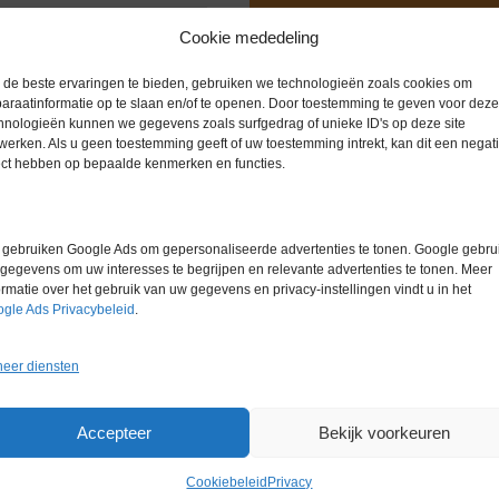
Extra informatie
Cookie mededeling
de beste ervaringen te bieden, gebruiken we technologieën zoals cookies om
Gewicht
0,0 kg
araatinformatie op te slaan en/of te openen. Door toestemming te geven voor deze
hnologieën kunnen we gegevens zoals surfgedrag of unieke ID's op deze site
ren
Garantie
6 maanden
werken. Als u geen toestemming geeft of uw toestemming intrekt, kan dit een negati
ect hebben op bepaalde kenmerken en functies.
Conditie
Gebruikt in
Merk
IKA
gebruiken Google Ads om gepersonaliseerde advertenties te tonen. Google gebrui
gegevens om uw interesses te begrijpen en relevante advertenties te tonen. Meer
ormatie over het gebruik van uw gegevens en privacy-instellingen vindt u in het
gle Ads Privacybeleid
.
eer diensten
Gerelateerde producten
Accepteer
Bekijk voorkeuren
Cookiebeleid
Privacy