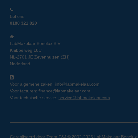
Bel ons
0180 321 820
LabMakelaar Benelux B.V.
Knibbelweg 18C
NL-2761 JE Zevenhuizen (ZH)
Nederland
Voor algemene zaken:
info@labmakelaar.com
Voor facturen:
finance@labmakelaar.com
Voor technische service:
service@labmakelaar.com
Gerealiseerd door
Team F&J
© 2002-2026 LabMakelaar Benelux B.V