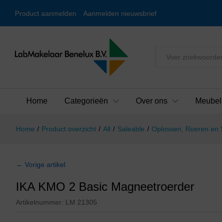
Product aanmelden
Aanmelden nieuwsbrief
Alles
Home
Categorieën
Over ons
Meubel
Home
/
Product overzicht
/
All
/
Saleable
/
Oplossen, Roeren en
← Vorige artikel
IKA KMO 2 Basic Magneetroerder
Artikelnummer:
LM 21305