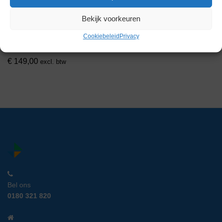
Bekijk voorkeuren
Homef LV-08 Schudder
Cookiebeleid
Privacy
Artikelnummer:
LM 10296
€
149,00
excl. btw
Bel ons
0180 321 820