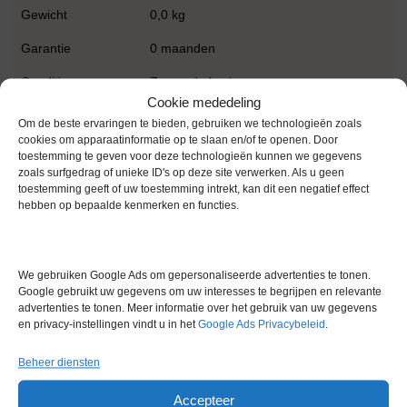
Gewicht
0,0 kg
Garantie
0 maanden
Conditie
Zo goed als nieuw
Cookie mededeling
Merk
IKA
Om de beste ervaringen te bieden, gebruiken we technologieën zoals
cookies om apparaatinformatie op te slaan en/of te openen. Door
toestemming te geven voor deze technologieën kunnen we gegevens
zoals surfgedrag of unieke ID's op deze site verwerken. Als u geen
toestemming geeft of uw toestemming intrekt, kan dit een negatief effect
hebben op bepaalde kenmerken en functies.
Gerelateerde producten
We gebruiken Google Ads om gepersonaliseerde advertenties te tonen.
Google gebruikt uw gegevens om uw interesses te begrijpen en relevante
advertenties te tonen. Meer informatie over het gebruik van uw gegevens
en privacy-instellingen vindt u in het
Google Ads Privacybeleid
.
Voorraad
Beheer diensten
Accepteer