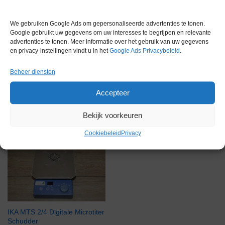
Garantie
6 maanden
Conditie
Gebruikt in goede conditie
We gebruiken Google Ads om gepersonaliseerde advertenties te tonen.
Google gebruikt uw gegevens om uw interesses te begrijpen en relevante
advertenties te tonen. Meer informatie over het gebruik van uw gegevens
en privacy-instellingen vindt u in het
Google Ads Privacybeleid
.
Beheer diensten
Accepteer
Gerelateerde producten
Bekijk voorkeuren
Cookiebeleid
Privacy
Via bemiddeling
IKA MTS 2/4 Digitale Microtiter
Schudder