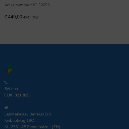
Artikelnummer:
IC 22053
€
449,00
excl. btw
Bel ons
0180 321 820
LabMakelaar Benelux B.V.
Knibbelweg 18C
NL-2761 JE Zevenhuizen (ZH)