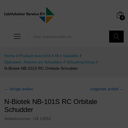
0
Zoeken
Home
/
Product overzicht
/
All
/
Saleable
/
Oplossen, Roeren en Schudden
/
Schudmachines
/
N-Biotek NB-101S RC Orbitale Schudder
← Vorige artikel
volgende artikel →
N-Biotek NB-101S RC Orbitale
Schudder
Artikelnummer:
LM 13552