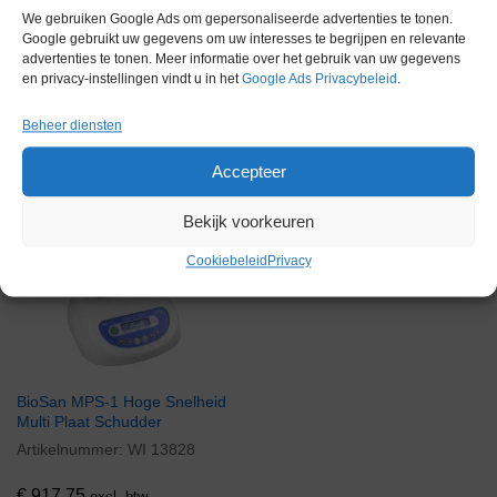
We gebruiken Google Ads om gepersonaliseerde advertenties te tonen.
Google gebruikt uw gegevens om uw interesses te begrijpen en relevante
advertenties te tonen. Meer informatie over het gebruik van uw gegevens
en privacy-instellingen vindt u in het
Google Ads Privacybeleid
.
Beheer diensten
Gerelateerde producten
Accepteer
Bekijk voorkeuren
Via bemiddeling
Cookiebeleid
Privacy
BioSan MPS-1 Hoge Snelheid
Multi Plaat Schudder
Artikelnummer:
WI 13828
€
917,75
excl. btw