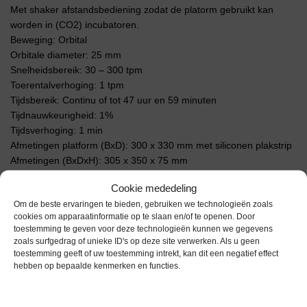
Met shaker afstandsbediening zodat de platorm gebruikt kan
worden in (CO2) incubatoren.
Beweging: Orbital
Orbitale diameter: 25 mm
Snelheidsbereik: 30 – 300 tpm
Toerentalverhoging: 1 tpm
Tijdsbereik: Continu of tot 47 uur en 59 minuten
Tijdnauwkeurigheid: 1%
Tijdsverhoging: 1 min
Afmetingen platform (BxD): 300 x 330 mm met siliconen plakstrip
Afmetingen (BxDxH): 305 x 350 x 75 mm
Gewicht: 5 kg
Cookie mededeling
Extra informatie
Om de beste ervaringen te bieden, gebruiken we technologieën zoals
cookies om apparaatinformatie op te slaan en/of te openen. Door
toestemming te geven voor deze technologieën kunnen we gegevens
zoals surfgedrag of unieke ID's op deze site verwerken. Als u geen
Gewicht
0,0 kg
toestemming geeft of uw toestemming intrekt, kan dit een negatief effect
hebben op bepaalde kenmerken en functies.
Garantie
6 maanden
Conditie
Gebruikt in goede conditie