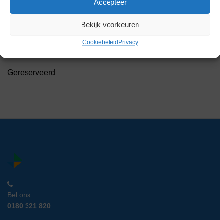
Accepteer
IKA RCT Basic
Bekijk voorkeuren
Verwarmingsplaat met
Magneetroerder
Cookiebeleid
Privacy
Artikelnummer:
IC 20031
Gereserveerd
Bel ons
0180 321 820