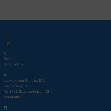
Bel ons
0180 321 820
LabMakelaar Benelux B.V.
Knibbelweg 18C
NL-2761 JE Zevenhuizen (ZH)
Nederland