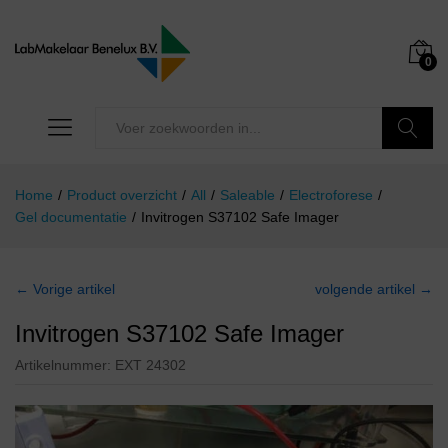
0
Zoeken
Home
/
Product overzicht
/
All
/
Saleable
/
Electroforese
/
Gel documentatie
/
Invitrogen S37102 Safe Imager
← Vorige artikel
volgende artikel →
Invitrogen S37102 Safe Imager
Artikelnummer:
EXT 24302