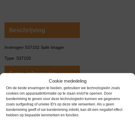
Beschrijving
Invitrogen S37102 Safe Imager
Type: S37102
Extra informatie
Cookie mededeling
Om de beste ervaringen te bieden, gebruiken we technologieën zoals
Gewicht
0,0 kg
cookies om apparaatinformatie op te slaan en/of te openen. Door
toestemming te geven voor deze technologieën kunnen we gegevens
Garantie
0 maanden
zoals surfgedrag of unieke ID's op deze site verwerken. Als u geen
toestemming geeft of uw toestemming intrekt, kan dit een negatief effect
Conditie
Gebruikt
hebben op bepaalde kenmerken en functies.
Merk
Invitrogen