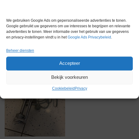
We gebruiken Google Ads om gepersonaliseerde advertenties te tonen.
Google gebruikt uw gegevens om uw interesses te begrijpen en relevante
Gerelateerde producten
advertenties te tonen. Meer informatie over het gebruik van uw gegevens
en privacy-instellingen vindt u in het
Google Ads Privacybeleid
.
Beheer diensten
Via bemiddeling
Accepteer
Bekijk voorkeuren
Cookiebeleid
Privacy