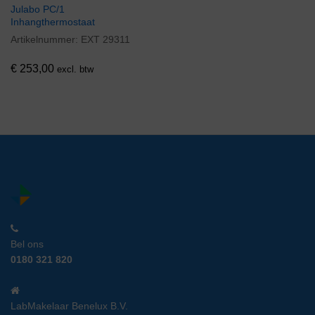
Julabo PC/1
Inhangthermostaat
Artikelnummer:
EXT 29311
€
253,00
excl. btw
Bel ons
0180 321 820
LabMakelaar Benelux B.V.