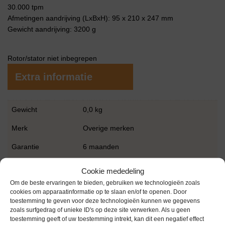
30.000 tpm
Afmetingen aandrijving (LxBxH): 95 x 210 x 247 mm
Gewicht aandrijving: 3200 g
Rotor/stator niet inbegrepen
Extra informatie
Gewicht
0,0 kg
Merk
Overige merken
Garantie
6 maanden
Conditie
Gebruikt in goede conditie
Cookie mededeling
Om de beste ervaringen te bieden, gebruiken we technologieën zoals
cookies om apparaatinformatie op te slaan en/of te openen. Door
toestemming te geven voor deze technologieën kunnen we gegevens
zoals surfgedrag of unieke ID's op deze site verwerken. Als u geen
toestemming geeft of uw toestemming intrekt, kan dit een negatief effect