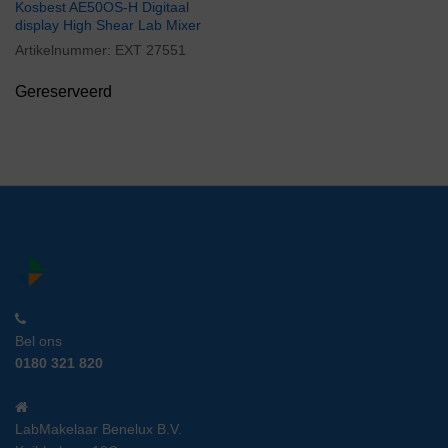
Kosbest AE50OS-H Digitaal
display High Shear Lab Mixer
Artikelnummer:
EXT 27551
Gereserveerd
Bel ons
0180 321 820
LabMakelaar Benelux B.V.