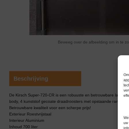
Beweeg over de afbeelding om in te 
Om 
Beschrijving
app
tec
ver
De Kirsch Super-720-CR is een robuuste en betrouwbare laborator
eff
body, 4 kunststof gecoate draadroosters met opstaande rand en 4 
Betrouwbare kwaliteit voor een scherpe prijs!
Exterieur Roestvrijstaal
We 
Interieur Aluminium
uw 
Inhoud 700 liter
inf