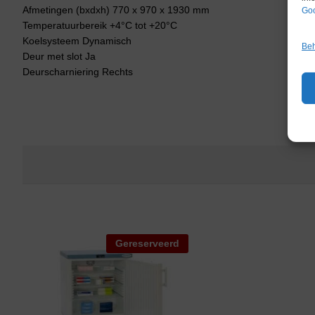
Afmetingen (bxdxh) 770 x 970 x 1930 mm
Goo
Temperatuurbereik +4°C tot +20°C
Koelsysteem Dynamisch
Beh
Deur met slot Ja
Deurscharniering Rechts
Gereserveerd