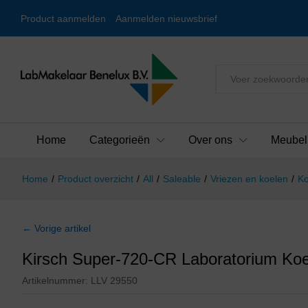
Product aanmelden
Aanmelden nieuwsbrief
Alles
Home
Categorieën
Over ons
Meubel
Home
/
Product overzicht
/
All
/
Saleable
/
Vriezen en koelen
/
Ko
← Vorige artikel
Kirsch Super-720-CR Laboratorium Koe
Artikelnummer:
LLV 29550