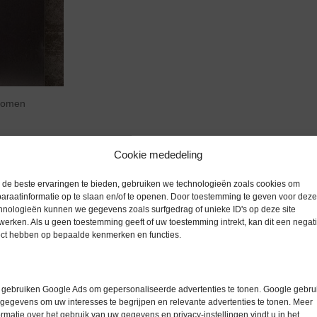
zoomen
Cookie mededeling
de beste ervaringen te bieden, gebruiken we technologieën zoals cookies om
Extra informatie
araatinformatie op te slaan en/of te openen. Door toestemming te geven voor deze
hnologieën kunnen we gegevens zoals surfgedrag of unieke ID's op deze site
werken. Als u geen toestemming geeft of uw toestemming intrekt, kan dit een negati
ium koelkast met roestvrijstalen
ect hebben op bepaalde kenmerken en functies.
Gewicht
0,0 kg
roestvrijstalen stelpoten.
gebruiken Google Ads om gepersonaliseerde advertenties te tonen. Google gebrui
gegevens om uw interesses te begrijpen en relevante advertenties te tonen. Meer
ormatie over het gebruik van uw gegevens en privacy-instellingen vindt u in het