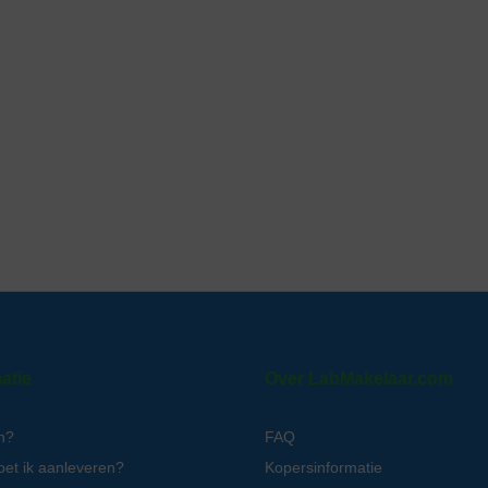
atie
Over LabMakelaar.com
n?
FAQ
oet ik aanleveren?
Kopersinformatie